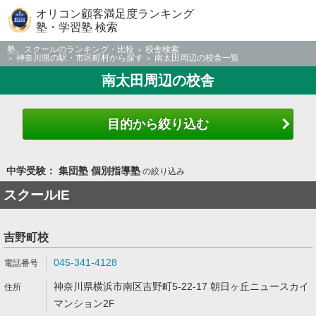
オリコン顧客満足度ランキング
塾・学習塾 検索
塾、スクールのランキング・比較
校舎検索
神奈川県の駅・市区町村から探す
南太田周辺の校舎一覧
南太田周辺の校舎
目的から絞り込む
中学受験： 集団塾 個別指導塾
の絞り込み
スクールIE
吉野町校
045-341-4128
神奈川県横浜市南区吉野町5-22-17 朝日ヶ丘ニュースカイ
マンション2F