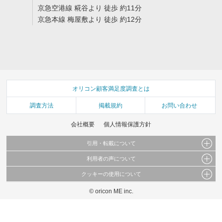
京急空港線 糀谷より 徒歩 約11分
京急本線 梅屋敷より 徒歩 約12分
オリコン顧客満足度調査とは
調査方法
掲載規約
お問い合わせ
会社概要
個人情報保護方針
引用・転載について
利用者の声について
当サイトで公開されている情報（文字、写真、イラスト、画像データ等）及びこれらの配
置・編集および構造などについての著作権は株式会社oricon MEに帰属しております。
クッキーの使用について
当サイトに掲載している内容はすべてサービスの利用者が提出された見解・感想です。
これらの情報を権利者の許可なく無断転載・複製などの二次利用を行うことは固く禁じて
弊社が内容について正確性を含め一切保証するものではありません。
おります。
© oricon ME inc.
このサイトでは Cookie を使用して、ユーザーに合わせたコンテンツや広告の表示、ソー
弊社の見解・ 意見ではないことをご理解いただいた上でご覧ください。
シャル メディア機能の提供、広告の表示回数やクリック数の測定を行っています。
また、ユーザーによるサイトの利用状況についても情報を収集し、ソーシャル メディア
や広告配信、データ解析の各パートナーに提供しています。