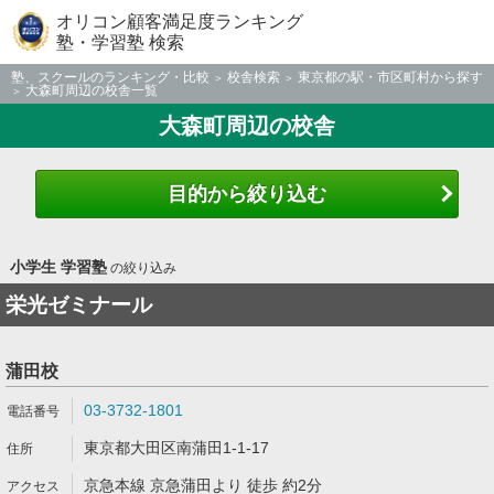
オリコン顧客満足度ランキング
塾・学習塾 検索
塾、スクールのランキング・比較
校舎検索
東京都の駅・市区町村から探す
大森町周辺の校舎一覧
大森町周辺の校舎
目的から絞り込む
小学生 学習塾
の絞り込み
栄光ゼミナール
蒲田校
03-3732-1801
東京都大田区南蒲田1-1-17
京急本線 京急蒲田より 徒歩 約2分