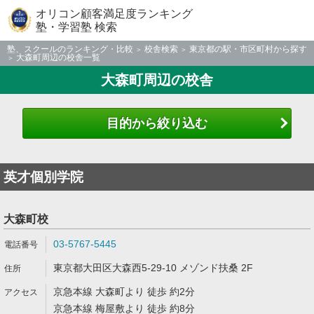
オリコン顧客満足度ランキング
塾・学習塾 検索
塾、スクールのランキング・比較
校舎検索
東京都の駅・市区町村から探す
大森町周辺の校舎一覧
大森町周辺の校舎
目的から絞り込む
英才個別学院
大森町校
03-5767-5445
東京都大田区大森西5-29-10 メゾンド扶桑 2F
京急本線 大森町より 徒歩 約2分
京急本線 梅屋敷より 徒歩 約8分