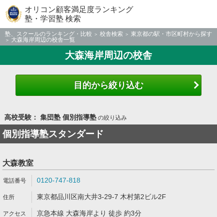
オリコン顧客満足度ランキング
塾・学習塾 検索
塾、スクールのランキング・比較
校舎検索
東京都の駅・市区町村から探す
大森海岸周辺の校舎一覧
大森海岸周辺の校舎
目的から絞り込む
高校受験： 集団塾 個別指導塾
の絞り込み
個別指導塾スタンダード
大森教室
0120-747-818
東京都品川区南大井3-29-7 木村第2ビル2F
京急本線 大森海岸より 徒歩 約3分