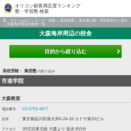
オリコン顧客満足度ランキング
塾・学習塾 検索
塾、スクールのランキング・比較
校舎検索
東京都の駅・市区町村から探す
大森海岸周辺の校舎一覧
大森海岸周辺の校舎
目的から絞り込む
高校受験： 集団塾
の絞り込み
市進学院
大森教室
03-5753-4877
東京都品川区南大井6-24-10 カドヤ第10ビル
JR京浜東北線 大森より 徒歩 約3分