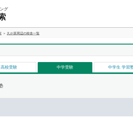
ング
索
索
久が原周辺の校舎一覧
高校受験
中学受験
中学生 学習
塾