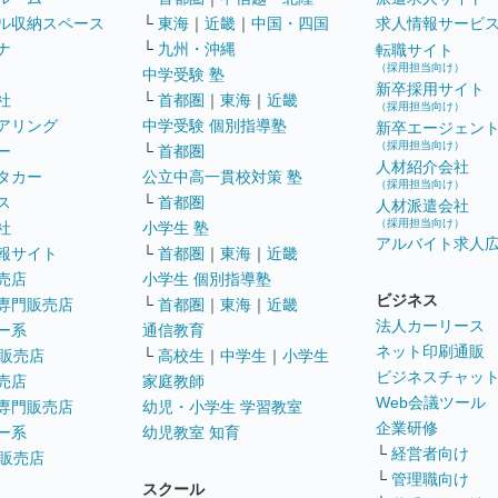
ル収納スペース
└
東海
｜
近畿
｜
中国・四国
求人情報サービ
ナ
└
九州・沖縄
転職サイト
（採用担当向け）
中学受験 塾
新卒採用サイト
社
└
首都圏
｜
東海
｜
近畿
（採用担当向け）
アリング
中学受験 個別指導塾
新卒エージェン
（採用担当向け）
ー
└
首都圏
人材紹介会社
タカー
公立中高一貫校対策 塾
（採用担当向け）
ス
└
首都圏
人材派遣会社
（採用担当向け）
社
小学生 塾
アルバイト求人
報サイト
└
首都圏
｜
東海
｜
近畿
売店
小学生 個別指導塾
ビジネス
専門販売店
└
首都圏
｜
東海
｜
近畿
法人カーリース
ー系
通信教育
ネット印刷通販
販売店
└
高校生
｜
中学生
｜
小学生
ビジネスチャッ
売店
家庭教師
Web会議ツール
専門販売店
幼児・小学生 学習教室
企業研修
ー系
幼児教室 知育
└
経営者向け
販売店
└
管理職向け
スクール