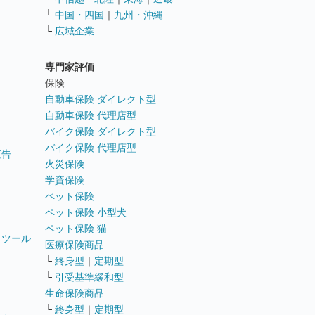
ス
└
中国・四国
｜
九州・沖縄
└
広域企業
専門家評価
ト
保険
自動車保険 ダイレクト型
自動車保険 代理店型
バイク保険 ダイレクト型
バイク保険 代理店型
広告
火災保険
学資保険
ペット保険
ペット保険 小型犬
ペット保険 猫
トツール
医療保険商品
└
終身型
｜
定期型
└
引受基準緩和型
生命保険商品
└
終身型
｜
定期型