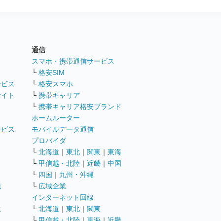
通信
ト
スマホ・携帯通信サービス
└
格安SIM
ービス
└
格安スマホ
サイト
└
携帯キャリア
└
携帯キャリア格安ブランド
ホームルーター
ービス
モバイルデータ通信
ト
プロバイダ
└
北海道
｜
東北
｜
関東
｜
東海
└
甲信越・北陸
｜
近畿
｜
中国
└
四国
｜
九州・沖縄
職
└
広域企業
インターネット回線
遣
└
北海道
｜
東北
｜
関東
└
甲信越・北陸
｜
東海
｜
近畿