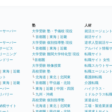
塾
人材
ーサーバー
大学受験 塾・予備校 現役
就活エージェン
└
首都圏
｜
東海
｜
近畿
就活サイト
ーサーバー
大学受験 個別指導塾 現役
逆求人型就活サ
サービス
└
首都圏
｜
東海
｜
近畿
アルバイト情報
リーニング
大学受験 難関大学特化型 現役
転職サイト
ンドリー
└
首都圏
転職サイト 女性
大学受験 映像授業
転職スカウトサ
｜
東海
｜
近畿
高校受験 塾
転職エージェン
ット
└
北海道
｜
東北
｜
北関東
看護師転職
｜
東海
｜
近畿
└
首都圏
｜
甲信越・北陸
介護転職
ーパー
└
東海
｜
近畿
｜
中国・四国
ハイクラス・
リバリー
└
九州・沖縄
ミドルクラス転
高校受験 個別指導塾
派遣会社
納税サイト
└
北海道
｜
東北
｜
北関東
工場・製造業派
ルーム
└
首都圏
｜
甲信越・北陸
派遣求人サイト