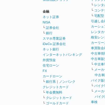
└
レンタ
└
コンテ
金融
└
宅配型
ネット証券
引越し会
NISA
カーシェ
└
証券会社
レンタカ
└
銀行
格安レン
スマホ専業証券
カーリー
iDeCo 証券会社
車買取会
ネット銀行
中古車情
インターネットバンキング
中古車販
外貨預金
└
中古車
住宅ローン
└
メーカ
FX
中古車
カードローン
バイク販
└
銀行系
｜
ノンバンク
└
バイク
クレジットカード
└
メーカ
└
年会費無料
バイク
└
クレジットカード
車検
└
ゴールドカード