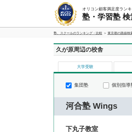
オリコン顧客満足度ランキ
塾・学習塾 検
塾、スクールのランキング・比較
東京都の路線検
久が原周辺の校舎
大学受験
集団塾
個別指導
河合塾 Wings
下丸子教室