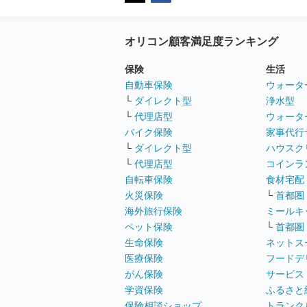
オリコン顧客満足度ランキング
保険
生活
自動車保険
ウォータ
└
ダイレクト型
浄水型
└
代理店型
ウォータ
バイク保険
家事代行
└
ダイレクト型
ハウスク
└
代理店型
コインラ
自転車保険
食材宅配
火災保険
└
首都圏
海外旅行保険
ミールキ
ペット保険
└
首都圏
生命保険
ネットス
医療保険
フードデ
がん保険
サービス
学資保険
ふるさと
保険相談ショップ
トランク