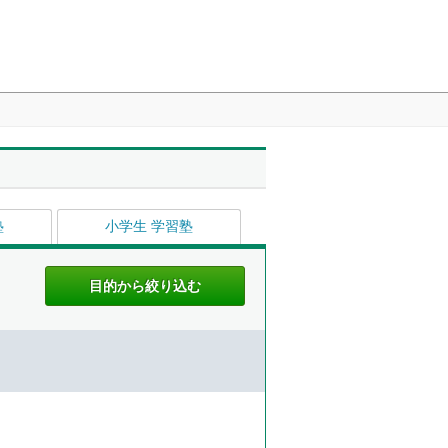
塾
小学生 学習塾