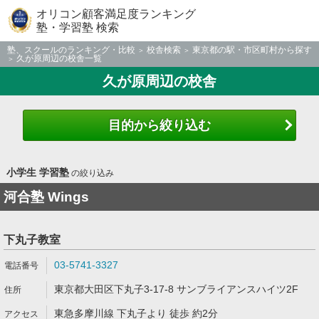
オリコン顧客満足度ランキング
塾・学習塾 検索
塾、スクールのランキング・比較
校舎検索
東京都の駅・市区町村から探す
久が原周辺の校舎一覧
久が原周辺の校舎
目的から絞り込む
小学生 学習塾
の絞り込み
河合塾 Wings
下丸子教室
03-5741-3327
東京都大田区下丸子3-17-8 サンブライアンスハイツ2F
東急多摩川線 下丸子より 徒歩 約2分