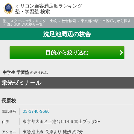
オリコン顧客満足度ランキング
塾・学習塾 検索
塾、スクールのランキング・比較
校舎検索
東京都の駅・市区町村から探す
洗足池周辺の校舎一覧
洗足池周辺の校舎
目的から絞り込む
中学生 学習塾
の絞り込み
栄光ゼミナール
長原校
03-3748-9666
東京都大田区上池台1-14-6 富士プラザ3F
東急池上線 長原より 徒歩 約2分