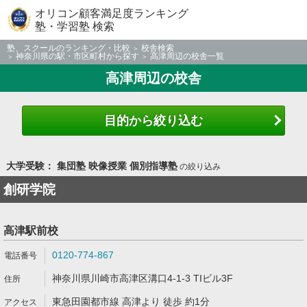
オリコン顧客満足度ランキング
塾・学習塾 検索
塾、スクールのランキング・比較
校舎検索
神奈川県の駅・市区町村から探す
高津周辺の校舎一覧
高津周辺の校舎
目的から絞り込む
大学受験： 集団塾 映像授業 個別指導塾
の絞り込み
創研学院
高津駅前校
0120-774-867
神奈川県川崎市高津区溝口4-1-3 TIビル3F
東急田園都市線 高津より 徒歩 約1分