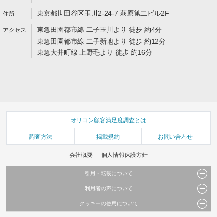
東京都世田谷区玉川2-24-7 萩原第二ビル2F
東急田園都市線 二子玉川より 徒歩 約4分
東急田園都市線 二子新地より 徒歩 約12分
東急大井町線 上野毛より 徒歩 約16分
オリコン顧客満足度調査とは
調査方法
掲載規約
お問い合わせ
会社概要
個人情報保護方針
引用・転載について
利用者の声について
当サイトで公開されている情報（文字、写真、イラスト、画像データ等）及びこれらの配
置・編集および構造などについての著作権は株式会社oricon MEに帰属しております。
クッキーの使用について
当サイトに掲載している内容はすべてサービスの利用者が提出された見解・感想です。
これらの情報を権利者の許可なく無断転載・複製などの二次利用を行うことは固く禁じて
弊社が内容について正確性を含め一切保証するものではありません。
おります。