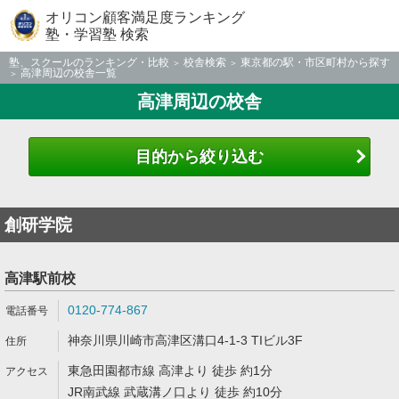
オリコン顧客満足度ランキング
塾・学習塾 検索
塾、スクールのランキング・比較
校舎検索
東京都の駅・市区町村から探す
高津周辺の校舎一覧
高津周辺の校舎
目的から絞り込む
創研学院
高津駅前校
0120-774-867
神奈川県川崎市高津区溝口4-1-3 TIビル3F
東急田園都市線 高津より 徒歩 約1分
JR南武線 武蔵溝ノ口より 徒歩 約10分