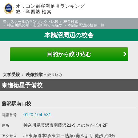
オリコン顧客満足度ランキング
塾・学習塾 検索
塾、スクールのランキング・比較
校舎検索
神奈川県の駅・市区町村から探す
本鵠沼周辺の校舎一覧
本鵠沼周辺の校舎
目的から絞り込む
大学受験： 映像授業
の絞り込み
東進衛星予備校
藤沢駅南口校
0120-104-531
神奈川県藤沢市南藤沢21-9 とのおかビル2F
JR東海道本線(東京～熱海) 藤沢より 徒歩 約3分