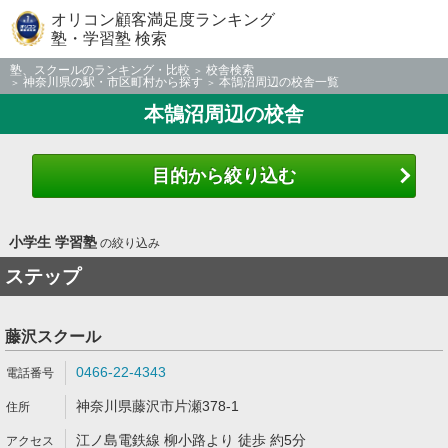
オリコン顧客満足度ランキング
塾・学習塾 検索
塾、スクールのランキング・比較
校舎検索
神奈川県の駅・市区町村から探す
本鵠沼周辺の校舎一覧
本鵠沼周辺の校舎
目的から絞り込む
小学生 学習塾
の絞り込み
ステップ
藤沢スクール
0466-22-4343
神奈川県藤沢市片瀬378-1
江ノ島電鉄線 柳小路より 徒歩 約5分