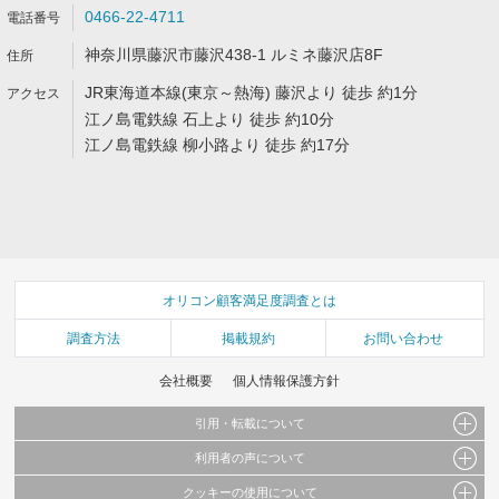
0466-22-4711
神奈川県藤沢市藤沢438-1 ルミネ藤沢店8F
JR東海道本線(東京～熱海) 藤沢より 徒歩 約1分
江ノ島電鉄線 石上より 徒歩 約10分
江ノ島電鉄線 柳小路より 徒歩 約17分
オリコン顧客満足度調査とは
調査方法
掲載規約
お問い合わせ
会社概要
個人情報保護方針
引用・転載について
利用者の声について
当サイトで公開されている情報（文字、写真、イラスト、画像データ等）及びこれらの配
置・編集および構造などについての著作権は株式会社oricon MEに帰属しております。
クッキーの使用について
当サイトに掲載している内容はすべてサービスの利用者が提出された見解・感想です。