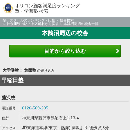
オリコン顧客満足度ランキング
塾・学習塾 検索
塾、スクールのランキング・比較
校舎検索
神奈川県の駅・市区町村から探す
本鵠沼周辺の校舎一覧
本鵠沼周辺の校舎
目的から絞り込む
大学受験： 集団塾
の絞り込み
早稲田塾
藤沢校
0120-509-205
神奈川県藤沢市鵠沼石上1-13-4
JR東海道本線(東京～熱海) 藤沢より 徒歩 約5分