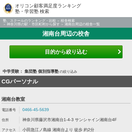
オリコン顧客満足度ランキング
塾・学習塾 検索
塾、スクールのランキング・比較
校舎検索
神奈川県の駅・市区町村から探す
湘南台周辺の校舎一覧
湘南台周辺の校舎
目的から絞り込む
中学受験： 集団塾 個別指導塾
の絞り込み
CGパーソナル
湘南台教室
0466-45-5639
神奈川県藤沢市湘南台1-4-3 サンシャイン湘南台4F
小田急江ノ島線 湘南台より 徒歩 約2分