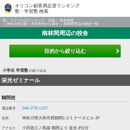
オリコン顧客満足度ランキング
塾・学習塾 検索
塾、スクールのランキング・比較
校舎検索
神奈川県の駅・市区町村から探す
南林間周辺の校舎一覧
南林間周辺の校舎
目的から絞り込む
小学生 学習塾
の絞り込み
栄光ゼミナール
鶴間校
046-278-1157
神奈川県大和市西鶴間1-2-1 ナベタビル 3F
小田急江ノ島線 鶴間より 徒歩 約2分