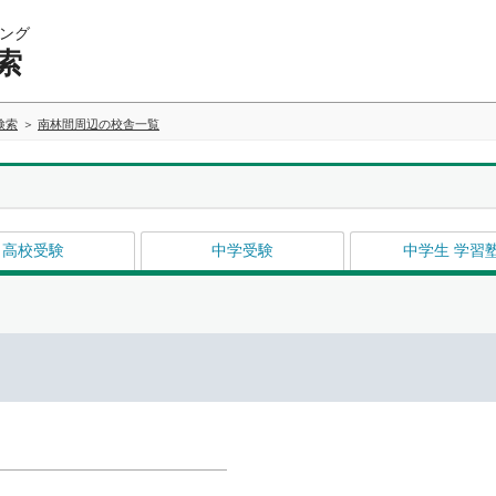
ング
索
検索
南林間周辺の校舎一覧
高校受験
中学受験
中学生 学習