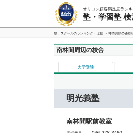
オリコン顧客満足度ランキ
塾・学習塾 検
塾、スクールのランキング・比較
神奈川県の路線
南林間周辺の校舎
大学受験
明光義塾
南林間駅前教室
046-278-3460