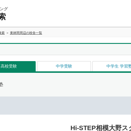
ング
索
検索
東林間周辺の校舎一覧
高校受験
中学受験
中学生 学習
塾
Hi-STEP相模大野