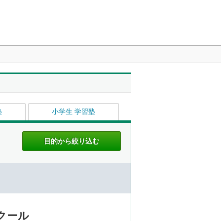
塾
小学生 学習塾
スクール