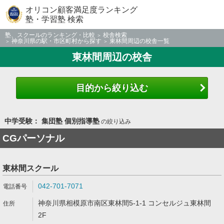
オリコン顧客満足度ランキング
塾・学習塾 検索
塾、スクールのランキング・比較
校舎検索
神奈川県の駅・市区町村から探す
東林間周辺の校舎一覧
東林間周辺の校舎
目的から絞り込む
中学受験： 集団塾 個別指導塾
の絞り込み
CGパーソナル
東林間スクール
042-701-7071
神奈川県相模原市南区東林間5-1-1 コンセルジュ東林間
2F