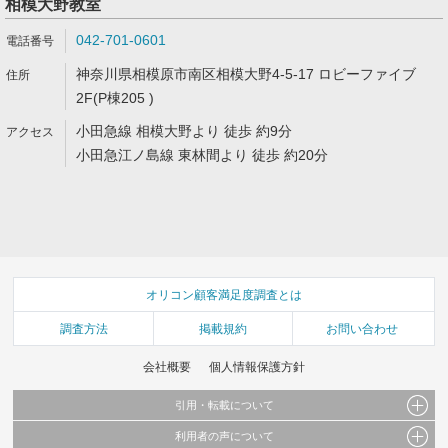
相模大野教室
042-701-0601
神奈川県相模原市南区相模大野4-5-17 ロビーファイブ
2F(P棟205 )
小田急線 相模大野より 徒歩 約9分
小田急江ノ島線 東林間より 徒歩 約20分
オリコン顧客満足度調査とは
調査方法
掲載規約
お問い合わせ
会社概要
個人情報保護方針
引用・転載について
利用者の声について
当サイトで公開されている情報（文字、写真、イラスト、画像データ等）及びこれらの配