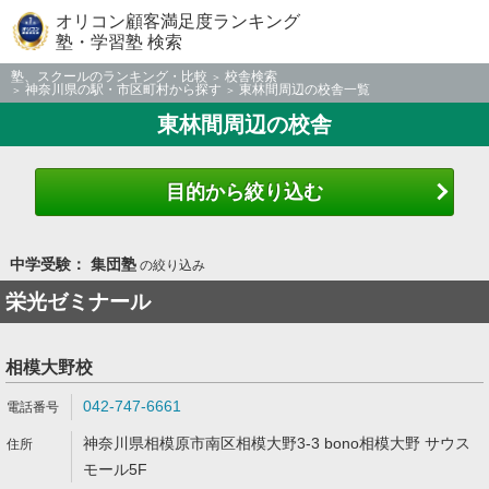
オリコン顧客満足度ランキング
塾・学習塾 検索
塾、スクールのランキング・比較
校舎検索
神奈川県の駅・市区町村から探す
東林間周辺の校舎一覧
東林間周辺の校舎
目的から絞り込む
中学受験： 集団塾
の絞り込み
栄光ゼミナール
相模大野校
042-747-6661
神奈川県相模原市南区相模大野3-3 bono相模大野 サウス
モール5F