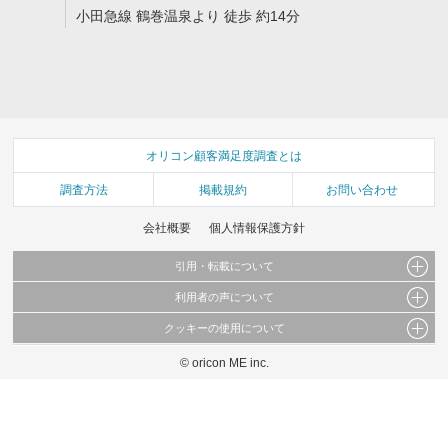
小田急線 鶴巻温泉より 徒歩 約14分
オリコン顧客満足度調査とは
調査方法
掲載規約
お問い合わせ
会社概要
個人情報保護方針
引用・転載について
利用者の声について
当サイトで公開されている情報（文字、写真、イラスト、画像データ等）及びこれらの配
置・編集および構造などについての著作権は株式会社oricon MEに帰属しております。
クッキーの使用について
当サイトに掲載している内容はすべてサービスの利用者が提出された見解・感想です。
これらの情報を権利者の許可なく無断転載・複製などの二次利用を行うことは固く禁じて
弊社が内容について正確性を含め一切保証するものではありません。
おります。
© oricon ME inc.
このサイトでは Cookie を使用して、ユーザーに合わせたコンテンツや広告の表示、ソー
弊社の見解・ 意見ではないことをご理解いただいた上でご覧ください。
シャル メディア機能の提供、広告の表示回数やクリック数の測定を行っています。
また、ユーザーによるサイトの利用状況についても情報を収集し、ソーシャル メディア
や広告配信、データ解析の各パートナーに提供しています。
各パートナーは、この情報とユーザーが各パートナーに提供した他の情報や、ユーザーが