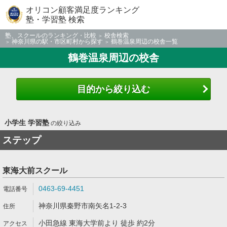
オリコン顧客満足度ランキング
塾・学習塾 検索
塾、スクールのランキング・比較
校舎検索
神奈川県の駅・市区町村から探す
鶴巻温泉周辺の校舎一覧
鶴巻温泉周辺の校舎
目的から絞り込む
小学生 学習塾
の絞り込み
ステップ
東海大前スクール
0463-69-4451
神奈川県秦野市南矢名1-2-3
小田急線 東海大学前より 徒歩 約2分