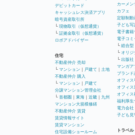
カーメン
デビットカード
カフェ
キャッシュレス決済アプリ
定額制動
暗号資産取引所
子ども写
└
現物取引（仮想通貨）
電子書籍
└
証拠金取引（仮想通貨）
電子コミ
ロボアドバイザー
└
総合型
└
オリジ
住宅
└
出版社
不動産仲介 売却
マンガア
└
マンション
｜
戸建て
｜
土地
ブランド
不動産仲介 購入
オフィス
└
マンション
｜
戸建て
オフィス
分譲マンション管理会社
オフィス
└
首都圏
｜
東海
｜
近畿
｜
九州
福利厚生
マンション大規模修繕
電力会社
不動産仲介 賃貸
子ども見
賃貸情報サイト
賃貸マンション
トラベル
住宅設備ショールーム