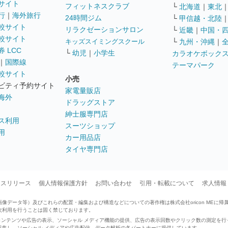
サイト
フィットネスクラブ
└
北海道
｜
東北
行
｜
海外旅行
24時間ジム
└
甲信越・北陸
較サイト
リラクゼーションサロン
└
近畿
｜
中国・
較サイト
キッズスイミングスクール
└
九州・沖縄
｜
 LCC
└
幼児
｜
小学生
カラオケボック
｜
国際線
テーマパーク
較サイト
小売
ビティ予約サイト
家電量販店
海外
ドラッグストア
紳士服専門店
ス利用
スーツショップ
用
カー用品店
タイヤ専門店
ースリリース
個人情報保護方針
お問い合わせ
引用・転載について
求人情報
データ等）及びこれらの配置・編集および構造などについての著作権は株式会社oricon MEに帰
次利用を行うことは固く禁じております。
せたコンテンツや広告の表示、ソーシャル メディア機能の提供、広告の表示回数やクリック数の測定を
収集し、ソーシャル メディアや広告配信、データ解析の各パートナーに提供しています。