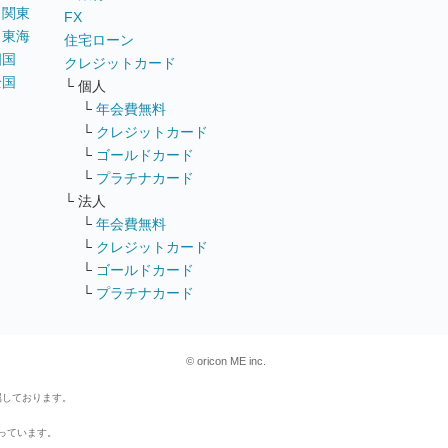
｜
関東
FX
｜
東海
住宅ローン
四国
クレジットカード
全国
└ 個人
ス
└
年会費無料
└
クレジットカード
└
ゴールドカード
└
プラチナカード
└ 法人
└
年会費無料
└
クレジットカード
└
ゴールドカード
└
プラチナカード
© oricon ME inc.
属しております。
行っています。