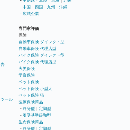
└
甲信越・北陸
｜
東海
｜
近畿
ス
└
中国・四国
｜
九州・沖縄
└
広域企業
専門家評価
ト
保険
自動車保険 ダイレクト型
自動車保険 代理店型
バイク保険 ダイレクト型
バイク保険 代理店型
広告
火災保険
学資保険
ペット保険
ペット保険 小型犬
ペット保険 猫
トツール
医療保険商品
└
終身型
｜
定期型
└
引受基準緩和型
生命保険商品
└
終身型
｜
定期型