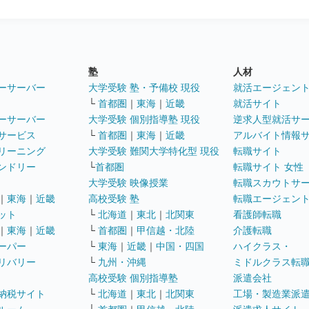
塾
人材
ーサーバー
大学受験 塾・予備校 現役
就活エージェン
└
首都圏
｜
東海
｜
近畿
就活サイト
ーサーバー
大学受験 個別指導塾 現役
逆求人型就活サ
サービス
└
首都圏
｜
東海
｜
近畿
アルバイト情報
リーニング
大学受験 難関大学特化型 現役
転職サイト
ンドリー
└
首都圏
転職サイト 女性
大学受験 映像授業
転職スカウトサ
｜
東海
｜
近畿
高校受験 塾
転職エージェン
ット
└
北海道
｜
東北
｜
北関東
看護師転職
｜
東海
｜
近畿
└
首都圏
｜
甲信越・北陸
介護転職
ーパー
└
東海
｜
近畿
｜
中国・四国
ハイクラス・
リバリー
└
九州・沖縄
ミドルクラス転
高校受験 個別指導塾
派遣会社
納税サイト
└
北海道
｜
東北
｜
北関東
工場・製造業派