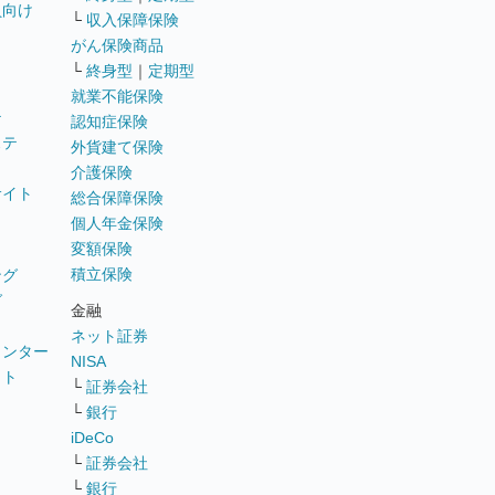
員向け
└
収入保障保険
がん保険商品
└
終身型
｜
定期型
就業不能保険
テ
認知症保険
ステ
外貨建て保険
介護保険
サイト
総合保障保険
個人年金保険
変額保険
積立保険
ング
グ
金融
ネット証券
ウンター
NISA
イト
└
証券会社
リ
└
銀行
iDeCo
└
証券会社
└
銀行