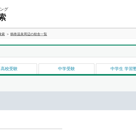
ング
索
検索
鶴巻温泉周辺の校舎一覧
高校受験
中学受験
中学生 学習