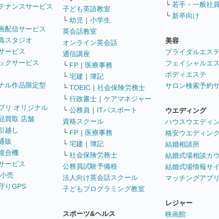
└
若手・一般社
テナンスサービス
子ども英語教室
└
新卒向け
└
幼児
｜
小学生
画配信サービス
英会話教室
真スタジオ
美容
オンライン英会話
サービス
ブライダルエス
通信講座
ックサービス
フェイシャルエ
└
FP
｜
医療事務
ボディエステ
└
宅建
｜
簿記
ナル作品限定型
サロン検索予約
└
TOEIC
｜
社会保険労務士
└
行政書士
｜
ケアマネジャー
プリ オリジナル
└
公務員
｜
ITパスポート
ウエディング
品買取 店舗
資格スクール
ハウスウエディ
引越し
└
FP
｜
医療事務
格安ウエディン
通販
└
宅建
｜
簿記
結婚相談所
複合機
└
社会保険労務士
結婚式場相談カ
サービス
公務員試験予備校
結婚式場情報サ
 小売
法人向け英会話スクール
マッチングアプ
守りGPS
子どもプログラミング教室
レジャー
スポーツ&ヘルス
映画館