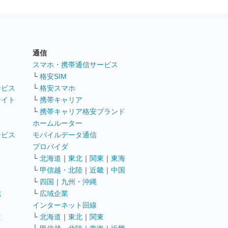
通信
ト
スマホ・携帯通信サービス
└
格安SIM
ービス
└
格安スマホ
サイト
└
携帯キャリア
└
携帯キャリア格安ブランド
ホームルーター
ービス
モバイルデータ通信
ト
プロバイダ
└
北海道
｜
東北
｜
関東
｜
東海
└
甲信越・北陸
｜
近畿
｜
中国
└
四国
｜
九州・沖縄
職
└
広域企業
インターネット回線
遣
└
北海道
｜
東北
｜
関東