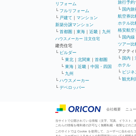
旅行予約
リフォーム
└
国内旅
└
フルリフォーム
航空券比
└
戸建て
｜
マンション
ホテル比
新築分譲マンション
格安航空券
└
首都圏
｜
東海
｜
近畿
｜
九州
└
国内線
ハウスメーカー 注文住宅
ツアー比
建売住宅
アクティ
└
ビルダー
└
国内
｜
└
東北
｜
北関東
｜
首都圏
ホテル
└
東海
｜
近畿
｜
中国・四国
└
ビジネ
└
九州
└
観光利
└
ハウスメーカー
└
デベロッパー
会社概要
ニュ
当サイトで公開されている情報（文字、写真、イラスト、画像
これらの情報を権利者の許可なく無断転載・複製などの二
このサイトでは Cookie を使用して、ユーザーに合わ
また、ユーザーによるサイトの利用状況についても情報を