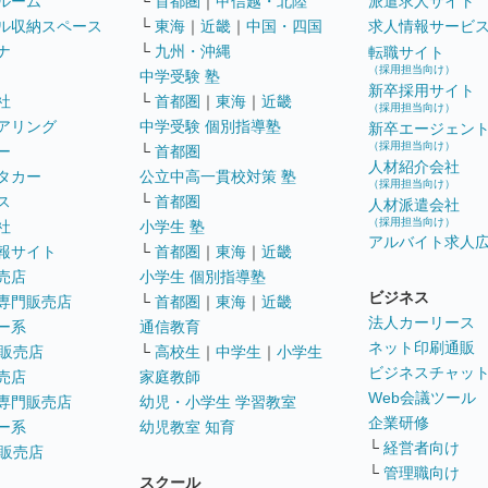
ルーム
└
首都圏
｜
甲信越・北陸
派遣求人サイト
ル収納スペース
└
東海
｜
近畿
｜
中国・四国
求人情報サービ
ナ
└
九州・沖縄
転職サイト
（採用担当向け）
中学受験 塾
新卒採用サイト
社
└
首都圏
｜
東海
｜
近畿
（採用担当向け）
アリング
中学受験 個別指導塾
新卒エージェン
（採用担当向け）
ー
└
首都圏
人材紹介会社
タカー
公立中高一貫校対策 塾
（採用担当向け）
ス
└
首都圏
人材派遣会社
（採用担当向け）
社
小学生 塾
アルバイト求人
報サイト
└
首都圏
｜
東海
｜
近畿
売店
小学生 個別指導塾
ビジネス
専門販売店
└
首都圏
｜
東海
｜
近畿
法人カーリース
ー系
通信教育
ネット印刷通販
販売店
└
高校生
｜
中学生
｜
小学生
ビジネスチャッ
売店
家庭教師
Web会議ツール
専門販売店
幼児・小学生 学習教室
企業研修
ー系
幼児教室 知育
└
経営者向け
販売店
└
管理職向け
スクール