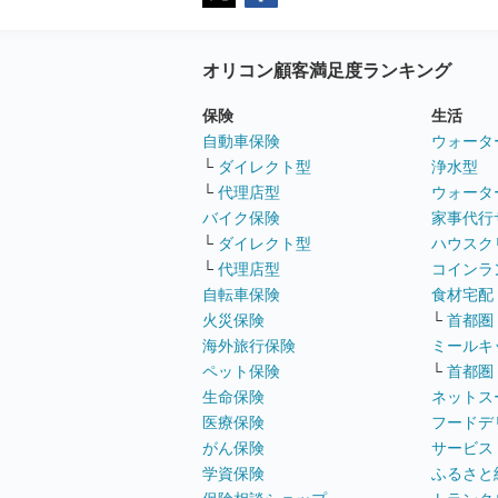
オリコン顧客満足度ランキング
保険
生活
自動車保険
ウォータ
└
ダイレクト型
浄水型
└
代理店型
ウォータ
バイク保険
家事代行
└
ダイレクト型
ハウスク
└
代理店型
コインラ
自転車保険
食材宅配
火災保険
└
首都圏
海外旅行保険
ミールキ
ペット保険
└
首都圏
生命保険
ネットス
医療保険
フードデ
がん保険
サービス
学資保険
ふるさと