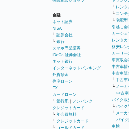
保険相談ショップ
トランク
└
レンタ
└
コンテ
金融
└
宅配型
ネット証券
引越し会
NISA
カーシェ
└
証券会社
レンタカ
└
銀行
格安レン
スマホ専業証券
カーリー
iDeCo 証券会社
車買取会
ネット銀行
中古車情
インターネットバンキング
中古車販
外貨預金
└
中古車
住宅ローン
└
メーカ
FX
中古車
カードローン
バイク販
└
銀行系
｜
ノンバンク
└
バイク
クレジットカード
└
メーカ
└
年会費無料
バイク
└
クレジットカード
車検
└
ゴールドカード