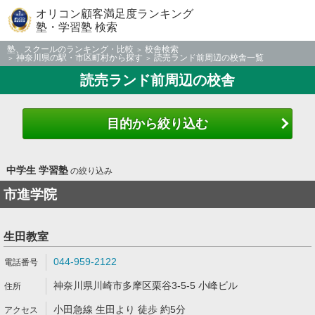
オリコン顧客満足度ランキング
塾・学習塾 検索
塾、スクールのランキング・比較
校舎検索
神奈川県の駅・市区町村から探す
読売ランド前周辺の校舎一覧
読売ランド前周辺の校舎
目的から絞り込む
中学生 学習塾
の絞り込み
市進学院
生田教室
044-959-2122
神奈川県川崎市多摩区栗谷3-5-5 小峰ビル
小田急線 生田より 徒歩 約5分