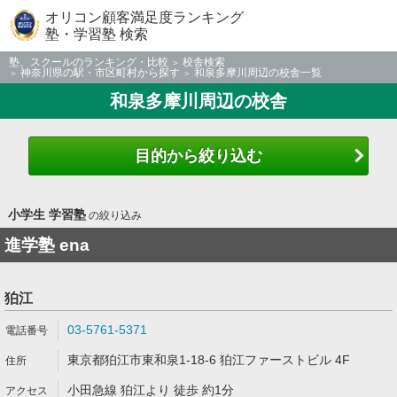
オリコン顧客満足度ランキング
塾・学習塾 検索
塾、スクールのランキング・比較
校舎検索
神奈川県の駅・市区町村から探す
和泉多摩川周辺の校舎一覧
和泉多摩川周辺の校舎
目的から絞り込む
小学生 学習塾
の絞り込み
進学塾 ena
狛江
03-5761-5371
東京都狛江市東和泉1-18-6 狛江ファーストビル 4F
小田急線 狛江より 徒歩 約1分