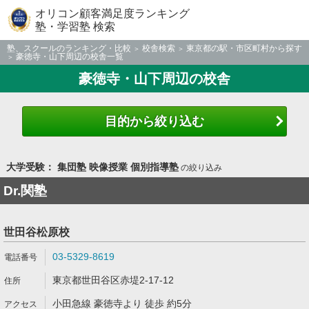
オリコン顧客満足度ランキング
塾・学習塾 検索
塾、スクールのランキング・比較
校舎検索
東京都の駅・市区町村から探す
豪徳寺・山下周辺の校舎一覧
豪徳寺・山下周辺の校舎
目的から絞り込む
大学受験： 集団塾 映像授業 個別指導塾
の絞り込み
Dr.関塾
世田谷松原校
03-5329-8619
東京都世田谷区赤堤2-17-12
小田急線 豪徳寺より 徒歩 約5分