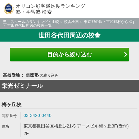
オリコン顧客満足度ランキング
塾・学習塾 検索
塾、スクールのランキング・比較
校舎検索
東京都の駅・市区町村から探す
世田谷代田周辺の校舎一覧
世田谷代田周辺の校舎
目的から絞り込む
高校受験： 集団塾
の絞り込み
栄光ゼミナール
梅ヶ丘校
03-3420-0440
東京都世田谷区梅丘1-21-5 アースビル梅ヶ丘3F(受付)・
2F