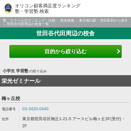
オリコン顧客満足度ランキング
塾・学習塾 検索
塾、スクールのランキング・比較
校舎検索
東京都の駅・市区町村から探す
世田谷代田周辺の校舎一覧
世田谷代田周辺の校舎
目的から絞り込む
小学生 学習塾
の絞り込み
栄光ゼミナール
梅ヶ丘校
03-3420-0440
東京都世田谷区梅丘1-21-5 アースビル梅ヶ丘3F(受付)・
2F