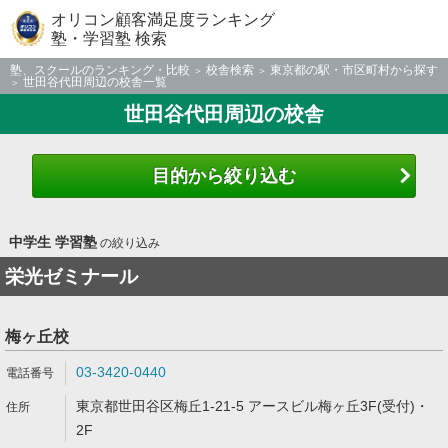
オリコン顧客満足度ランキング
塾・学習塾 検索
塾、スクールのランキング・比較
校舎検索
東京都の駅・市区町村から探す
世田谷代田周辺の校舎一覧
世田谷代田周辺の校舎
目的から絞り込む
中学生 学習塾
の絞り込み
栄光ゼミナール
梅ヶ丘校
03-3420-0440
東京都世田谷区梅丘1-21-5 アースビル梅ヶ丘3F(受付)・
2F