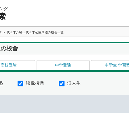
ング
索
索
代々木八幡・代々木公園周辺の校舎一覧
辺の校舎
高校受験
中学受験
中学生 学習
塾
映像授業
浪人生