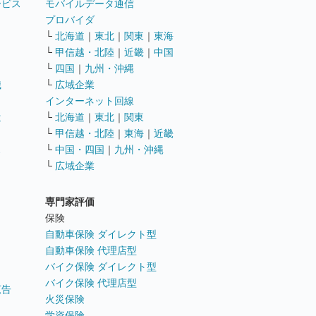
ービス
モバイルデータ通信
ト
プロバイダ
└
北海道
｜
東北
｜
関東
｜
東海
└
甲信越・北陸
｜
近畿
｜
中国
└
四国
｜
九州・沖縄
職
└
広域企業
インターネット回線
遣
└
北海道
｜
東北
｜
関東
└
甲信越・北陸
｜
東海
｜
近畿
ス
└
中国・四国
｜
九州・沖縄
└
広域企業
専門家評価
ト
保険
自動車保険 ダイレクト型
自動車保険 代理店型
バイク保険 ダイレクト型
バイク保険 代理店型
広告
火災保険
学資保険