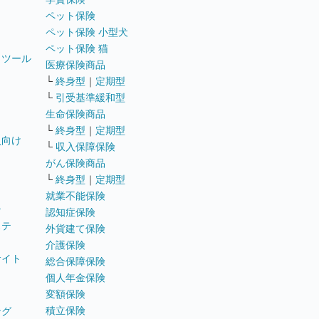
ペット保険
ペット保険 小型犬
ペット保険 猫
トツール
医療保険商品
└
終身型
｜
定期型
└
引受基準緩和型
生命保険商品
└
終身型
｜
定期型
員向け
└
収入保障保険
がん保険商品
└
終身型
｜
定期型
就業不能保険
テ
認知症保険
ステ
外貨建て保険
介護保険
サイト
総合保障保険
個人年金保険
変額保険
積立保険
ング