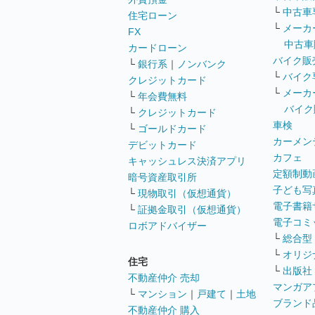
└
中古車
住宅ローン
└
メーカ
FX
中古車
カードローン
バイク販
└
銀行系
｜
ノンバンク
└
バイク
クレジットカード
└
メーカ
└
年会費無料
バイク
└
クレジットカード
車検
└
ゴールドカード
カーメン
デビットカード
カフェ
キャッシュレス決済アプリ
定額制動
暗号資産取引所
子ども写
└
現物取引（仮想通貨）
電子書籍
└
証拠金取引（仮想通貨）
電子コミ
ロボアドバイザー
└
総合型
└
オリジ
住宅
└
出版社
不動産仲介 売却
マンガア
└
マンション
｜
戸建て
｜
土地
ブランド
不動産仲介 購入