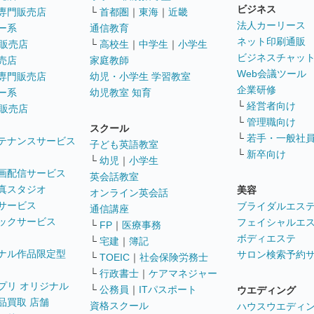
ビジネス
専門販売店
└
首都圏
｜
東海
｜
近畿
法人カーリース
ー系
通信教育
ネット印刷通販
販売店
└
高校生
｜
中学生
｜
小学生
ビジネスチャッ
売店
家庭教師
Web会議ツール
専門販売店
幼児・小学生 学習教室
企業研修
ー系
幼児教室 知育
└
経営者向け
販売店
└
管理職向け
スクール
└
若手・一般社
テナンスサービス
子ども英語教室
└
新卒向け
└
幼児
｜
小学生
画配信サービス
英会話教室
真スタジオ
美容
オンライン英会話
サービス
ブライダルエス
通信講座
ックサービス
フェイシャルエ
└
FP
｜
医療事務
ボディエステ
└
宅建
｜
簿記
ナル作品限定型
サロン検索予約
└
TOEIC
｜
社会保険労務士
└
行政書士
｜
ケアマネジャー
プリ オリジナル
└
公務員
｜
ITパスポート
ウエディング
品買取 店舗
資格スクール
ハウスウエディ