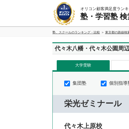
オリコン顧客満足度ランキ
塾・学習塾 検
塾、スクールのランキング・比較
東京都の路線検
代々木八幡・代々木公園周
大学受験
集団塾
個別指導
栄光ゼミナール
代々木上原校