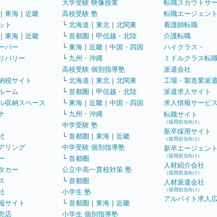
大学受験 映像授業
転職スカウトサ
｜
東海
｜
近畿
高校受験 塾
転職エージェン
ット
└
北海道
｜
東北
｜
北関東
看護師転職
｜
東海
｜
近畿
└
首都圏
｜
甲信越・北陸
介護転職
ーパー
└
東海
｜
近畿
｜
中国・四国
ハイクラス・
リバリー
└
九州・沖縄
ミドルクラス転
高校受験 個別指導塾
派遣会社
納税サイト
└
北海道
｜
東北
｜
北関東
工場・製造業派
ルーム
└
首都圏
｜
甲信越・北陸
派遣求人サイト
ル収納スペース
└
東海
｜
近畿
｜
中国・四国
求人情報サービ
ナ
└
九州・沖縄
転職サイト
（採用担当向け）
中学受験 塾
新卒採用サイト
社
└
首都圏
｜
東海
｜
近畿
（採用担当向け）
アリング
中学受験 個別指導塾
新卒エージェン
（採用担当向け）
ー
└
首都圏
人材紹介会社
タカー
公立中高一貫校対策 塾
（採用担当向け）
ス
└
首都圏
人材派遣会社
（採用担当向け）
社
小学生 塾
アルバイト求人
報サイト
└
首都圏
｜
東海
｜
近畿
売店
小学生 個別指導塾