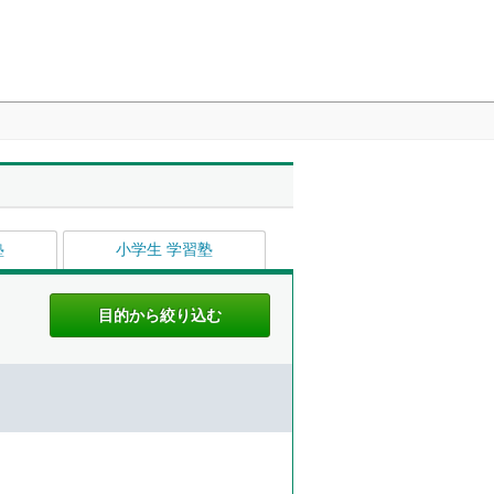
塾
小学生 学習塾