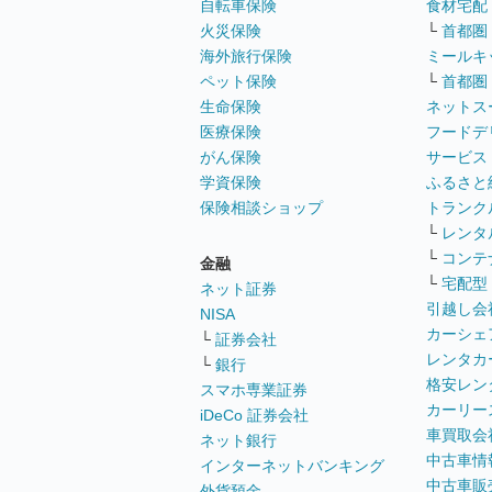
自転車保険
食材宅配
火災保険
└
首都圏
海外旅行保険
ミールキ
ペット保険
└
首都圏
生命保険
ネットス
医療保険
フードデ
がん保険
サービス
学資保険
ふるさと
保険相談ショップ
トランク
└
レンタ
└
コンテ
金融
└
宅配型
ネット証券
引越し会
NISA
カーシェ
└
証券会社
レンタカ
└
銀行
格安レン
スマホ専業証券
カーリー
iDeCo 証券会社
車買取会
ネット銀行
中古車情
インターネットバンキング
中古車販
外貨預金