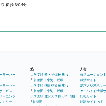
原 徒歩 約14分
塾
人材
ーサーバー
大学受験 塾・予備校 現役
就活エージェン
└
首都圏
｜
東海
｜
近畿
就活サイト
ーサーバー
大学受験 個別指導塾 現役
逆求人型就活サ
サービス
└
首都圏
｜
東海
｜
近畿
アルバイト情報
リーニング
大学受験 難関大学特化型 現役
転職サイト
ンドリー
└
首都圏
転職サイト 女性