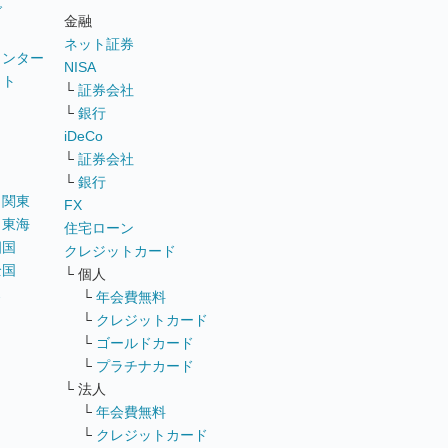
グ
金融
ネット証券
ウンター
NISA
イト
└
証券会社
リ
└
銀行
iDeCo
└
証券会社
└
銀行
｜
関東
FX
｜
東海
住宅ローン
四国
クレジットカード
全国
└ 個人
ス
└
年会費無料
└
クレジットカード
└
ゴールドカード
└
プラチナカード
└ 法人
└
年会費無料
└
クレジットカード