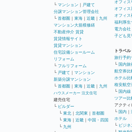
オフィス
└
マンション
｜
戸建て
オフィス
分譲マンション管理会社
オフィス
└
首都圏
｜
東海
｜
近畿
｜
九州
福利厚生
マンション大規模修繕
電力会社
不動産仲介 賃貸
子ども見
賃貸情報サイト
賃貸マンション
トラベル
住宅設備ショールーム
旅行予約
リフォーム
└
国内旅
└
フルリフォーム
航空券比
└
戸建て
｜
マンション
ホテル比
新築分譲マンション
格安航空券
└
首都圏
｜
東海
｜
近畿
｜
九州
└
国内線
ハウスメーカー 注文住宅
ツアー比
建売住宅
アクティ
└
ビルダー
└
国内
｜
└
東北
｜
北関東
｜
首都圏
ホテル
└
東海
｜
近畿
｜
中国・四国
└
ビジネ
└
九州