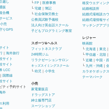
引越し
└
FP
｜
医療事務
格安ウエディン
通販
└
宅建
｜
簿記
結婚相談所
複合機
└
社会保険労務士
結婚式場相談カ
サービス
公務員試験予備校
結婚式場情報サ
 小売
法人向け英会話スクール
マッチングアプ
守りGPS
子どもプログラミング教室
レジャー
スポーツ&ヘルス
映画館
サイト
フィットネスクラブ
└
北海道
｜
東北
行
｜
海外旅行
24時間ジム
└
甲信越・北陸
較サイト
リラクゼーションサロン
└
近畿
｜
中国・
較サイト
キッズスイミングスクール
└
九州・沖縄
｜
 LCC
└
幼児
｜
小学生
カラオケボック
｜
国際線
テーマパーク
較サイト
小売
ビティ予約サイト
家電量販店
海外
ドラッグストア
紳士服専門店
ス利用
スーツショップ