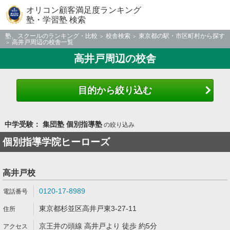
オリコン顧客満足度ランキング
塾・学習塾 検索
塾、スクールのランキング・比較
校舎検索
東京都の駅・市区町村から探す
高井戸周辺の校舎一覧
高井戸周辺の校舎
目的から絞り込む
中学受験： 集団塾 個別指導塾
の絞り込み
個別指導学院ヒーローズ
高井戸校
0120-17-8989
東京都杉並区高井戸東3-27-11
京王井の頭線 高井戸より 徒歩 約5分