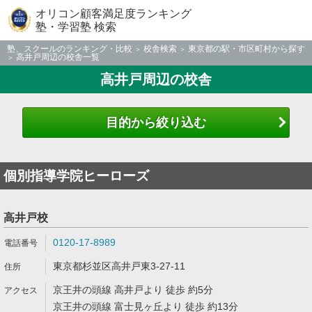
オリコン顧客満足度ランキング
塾・学習塾 検索
塾、スクールのランキング・比較
校舎検索
東京都の駅・市区町村から探す
高井戸周辺の校舎一覧
高井戸周辺の校舎
目的から絞り込む
個別指導学院ヒーローズ
高井戸校
0120-17-8989
東京都杉並区高井戸東3-27-11
京王井の頭線 高井戸より 徒歩 約5分
京王井の頭線 富士見ヶ丘より 徒歩 約13分