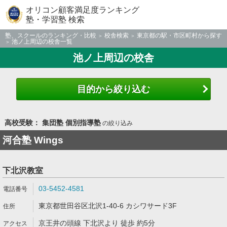
オリコン顧客満足度ランキング
塾・学習塾 検索
塾、スクールのランキング・比較
校舎検索
東京都の駅・市区町村から探す
池ノ上周辺の校舎一覧
池ノ上周辺の校舎
目的から絞り込む
高校受験： 集団塾 個別指導塾
の絞り込み
河合塾 Wings
下北沢教室
03-5452-4581
東京都世田谷区北沢1-40-6 カシワサード3F
京王井の頭線 下北沢より 徒歩 約5分