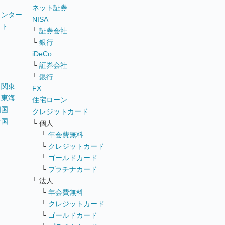
ネット証券
ウンター
NISA
イト
└
証券会社
リ
└
銀行
iDeCo
└
証券会社
└
銀行
｜
関東
FX
｜
東海
住宅ローン
四国
クレジットカード
全国
└ 個人
ス
└
年会費無料
└
クレジットカード
└
ゴールドカード
└
プラチナカード
└ 法人
└
年会費無料
└
クレジットカード
└
ゴールドカード