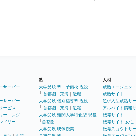
塾
人材
ーサーバー
大学受験 塾・予備校 現役
就活エージェン
└
首都圏
｜
東海
｜
近畿
就活サイト
ーサーバー
大学受験 個別指導塾 現役
逆求人型就活サ
サービス
└
首都圏
｜
東海
｜
近畿
アルバイト情報
リーニング
大学受験 難関大学特化型 現役
転職サイト
ンドリー
└
首都圏
転職サイト 女性
大学受験 映像授業
転職スカウトサ
｜
東海
｜
近畿
高校受験 塾
転職エージェン