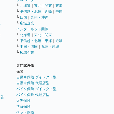
└
北海道
｜
東北
｜
関東
｜
東海
└
甲信越・北陸
｜
近畿
｜
中国
└
四国
｜
九州・沖縄
職
└
広域企業
インターネット回線
遣
└
北海道
｜
東北
｜
関東
└
甲信越・北陸
｜
東海
｜
近畿
ス
└
中国・四国
｜
九州・沖縄
└
広域企業
専門家評価
ト
保険
自動車保険 ダイレクト型
自動車保険 代理店型
バイク保険 ダイレクト型
バイク保険 代理店型
広告
火災保険
学資保険
ペット保険