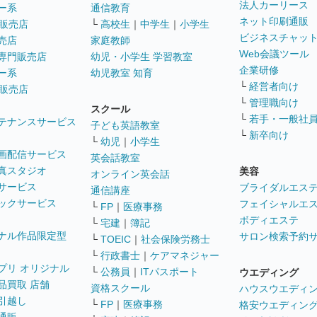
法人カーリース
ー系
通信教育
ネット印刷通販
販売店
└
高校生
｜
中学生
｜
小学生
ビジネスチャッ
売店
家庭教師
Web会議ツール
専門販売店
幼児・小学生 学習教室
企業研修
ー系
幼児教室 知育
└
経営者向け
販売店
└
管理職向け
スクール
└
若手・一般社
テナンスサービス
子ども英語教室
└
新卒向け
└
幼児
｜
小学生
画配信サービス
英会話教室
真スタジオ
美容
オンライン英会話
サービス
ブライダルエス
通信講座
ックサービス
フェイシャルエ
└
FP
｜
医療事務
ボディエステ
└
宅建
｜
簿記
ナル作品限定型
サロン検索予約
└
TOEIC
｜
社会保険労務士
└
行政書士
｜
ケアマネジャー
プリ オリジナル
└
公務員
｜
ITパスポート
ウエディング
品買取 店舗
資格スクール
ハウスウエディ
引越し
└
FP
｜
医療事務
格安ウエディン