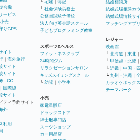
通販
└
宅建
｜
簿記
結婚相談所
複合機
└
社会保険労務士
結婚式場相談カ
サービス
公務員試験予備校
結婚式場情報サ
 小売
法人向け英会話スクール
マッチングアプ
守りGPS
子どもプログラミング教室
レジャー
スポーツ&ヘルス
映画館
サイト
フィットネスクラブ
└
北海道
｜
東北
行
｜
海外旅行
24時間ジム
└
甲信越・北陸
較サイト
リラクゼーションサロン
└
近畿
｜
中国・
較サイト
キッズスイミングスクール
└
九州・沖縄
｜
 LCC
└
幼児
｜
小学生
カラオケボック
｜
国際線
テーマパーク
較サイト
小売
ビティ予約サイト
家電量販店
海外
ドラッグストア
紳士服専門店
ス利用
スーツショップ
用
カー用品店