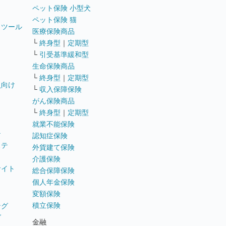
ペット保険 小型犬
ペット保険 猫
トツール
医療保険商品
└
終身型
｜
定期型
└
引受基準緩和型
生命保険商品
└
終身型
｜
定期型
員向け
└
収入保障保険
がん保険商品
└
終身型
｜
定期型
就業不能保険
テ
認知症保険
ステ
外貨建て保険
介護保険
サイト
総合保障保険
個人年金保険
変額保険
積立保険
ング
グ
金融