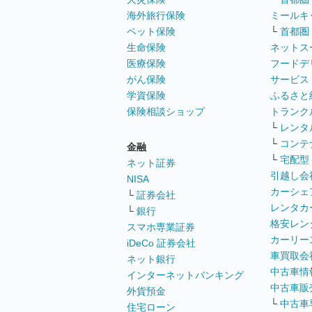
海外旅行保険
ミールキ
ペット保険
└
首都圏
生命保険
ネットス
医療保険
フードデ
がん保険
サービス
学資保険
ふるさと
保険相談ショップ
トランク
└
レンタ
└
コンテ
金融
└
宅配型
ネット証券
引越し会
NISA
カーシェ
└
証券会社
レンタカ
└
銀行
格安レン
スマホ専業証券
カーリー
iDeCo 証券会社
車買取会
ネット銀行
中古車情
インターネットバンキング
中古車販
外貨預金
└
中古車
住宅ローン