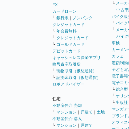
└
メーカ
FX
中古車
カードローン
バイク販
└
銀行系
｜
ノンバンク
└
バイク
クレジットカード
└
メーカ
└
年会費無料
バイク
└
クレジットカード
車検
└
ゴールドカード
カーメン
デビットカード
カフェ
キャッシュレス決済アプリ
定額制動
暗号資産取引所
子ども写
└
現物取引（仮想通貨）
電子書籍
└
証拠金取引（仮想通貨）
電子コミ
ロボアドバイザー
└
総合型
└
オリジ
住宅
└
出版社
不動産仲介 売却
マンガア
└
マンション
｜
戸建て
｜
土地
ブランド
不動産仲介 購入
オフィス
└
マンション
｜
戸建て