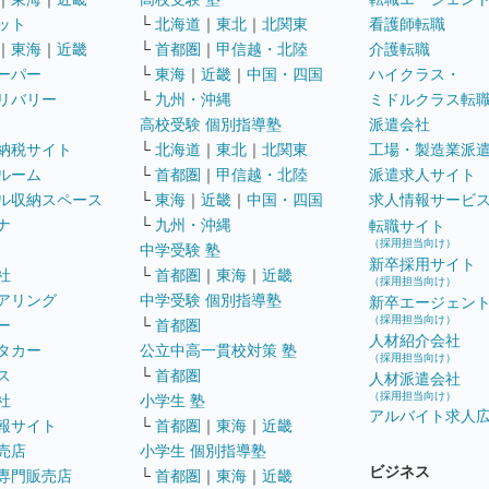
ット
└
北海道
｜
東北
｜
北関東
看護師転職
｜
東海
｜
近畿
└
首都圏
｜
甲信越・北陸
介護転職
ーパー
└
東海
｜
近畿
｜
中国・四国
ハイクラス・
リバリー
└
九州・沖縄
ミドルクラス転
高校受験 個別指導塾
派遣会社
納税サイト
└
北海道
｜
東北
｜
北関東
工場・製造業派
ルーム
└
首都圏
｜
甲信越・北陸
派遣求人サイト
ル収納スペース
└
東海
｜
近畿
｜
中国・四国
求人情報サービ
ナ
└
九州・沖縄
転職サイト
（採用担当向け）
中学受験 塾
新卒採用サイト
社
└
首都圏
｜
東海
｜
近畿
（採用担当向け）
アリング
中学受験 個別指導塾
新卒エージェン
（採用担当向け）
ー
└
首都圏
人材紹介会社
タカー
公立中高一貫校対策 塾
（採用担当向け）
ス
└
首都圏
人材派遣会社
（採用担当向け）
社
小学生 塾
アルバイト求人
報サイト
└
首都圏
｜
東海
｜
近畿
売店
小学生 個別指導塾
ビジネス
専門販売店
└
首都圏
｜
東海
｜
近畿