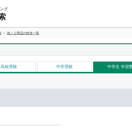
ング
索
索
池ノ上周辺の校舎一覧
高校受験
中学受験
中学生 学習