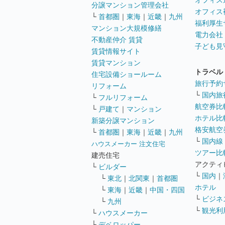
オフィス
分譲マンション管理会社
オフィス
└
首都圏
｜
東海
｜
近畿
｜
九州
福利厚生
マンション大規模修繕
電力会社
不動産仲介 賃貸
子ども見
賃貸情報サイト
賃貸マンション
トラベル
住宅設備ショールーム
旅行予約
リフォーム
└
国内旅
└
フルリフォーム
航空券比
└
戸建て
｜
マンション
ホテル比
新築分譲マンション
格安航空券
└
首都圏
｜
東海
｜
近畿
｜
九州
└
国内線
ハウスメーカー 注文住宅
ツアー比
建売住宅
アクティ
└
ビルダー
└
国内
｜
└
東北
｜
北関東
｜
首都圏
ホテル
└
東海
｜
近畿
｜
中国・四国
└
ビジネ
└
九州
└
観光利
└
ハウスメーカー
└
デベロッパー