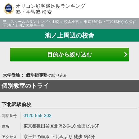
オリコン顧客満足度ランキング
塾・学習塾 検索
塾、スクールのランキング・比較
校舎検索
東京都の駅・市区町村から探す
池ノ上周辺の校舎一覧
池ノ上周辺の校舎
目的から絞り込む
大学受験： 個別指導塾
の絞り込み
個別教室のトライ
下北沢駅前校
0120-555-202
東京都世田谷区北沢2-6-10 仙田ビル6F
京王井の頭線 下北沢より 徒歩 約4分