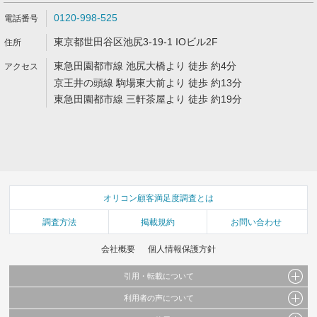
0120-998-525
東京都世田谷区池尻3-19-1 IOビル2F
東急田園都市線 池尻大橋より 徒歩 約4分
京王井の頭線 駒場東大前より 徒歩 約13分
東急田園都市線 三軒茶屋より 徒歩 約19分
オリコン顧客満足度調査とは
調査方法
掲載規約
お問い合わせ
会社概要
個人情報保護方針
引用・転載について
利用者の声について
当サイトで公開されている情報（文字、写真、イラスト、画像データ等）及びこれらの配
置・編集および構造などについての著作権は株式会社oricon MEに帰属しております。