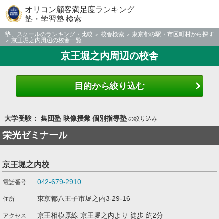
オリコン顧客満足度ランキング
塾・学習塾 検索
塾、スクールのランキング・比較
校舎検索
東京都の駅・市区町村から探す
京王堀之内周辺の校舎一覧
京王堀之内周辺の校舎
目的から絞り込む
大学受験： 集団塾 映像授業 個別指導塾
の絞り込み
栄光ゼミナール
京王堀之内校
042-679-2910
東京都八王子市堀之内3-29-16
京王相模原線 京王堀之内より 徒歩 約2分