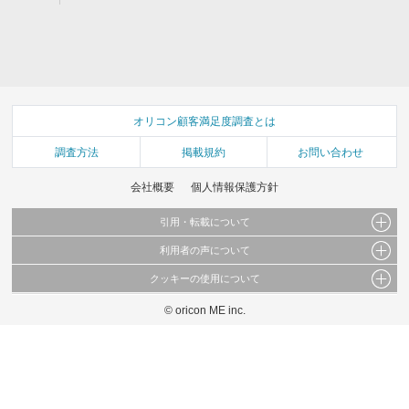
オリコン顧客満足度調査とは
調査方法
掲載規約
お問い合わせ
会社概要
個人情報保護方針
引用・転載について
利用者の声について
当サイトで公開されている情報（文字、写真、イラスト、画像データ等）及びこれらの配
置・編集および構造などについての著作権は株式会社oricon MEに帰属しております。
クッキーの使用について
当サイトに掲載している内容はすべてサービスの利用者が提出された見解・感想です。
これらの情報を権利者の許可なく無断転載・複製などの二次利用を行うことは固く禁じて
弊社が内容について正確性を含め一切保証するものではありません。
おります。
© oricon ME inc.
このサイトでは Cookie を使用して、ユーザーに合わせたコンテンツや広告の表示、ソー
弊社の見解・ 意見ではないことをご理解いただいた上でご覧ください。
シャル メディア機能の提供、広告の表示回数やクリック数の測定を行っています。
また、ユーザーによるサイトの利用状況についても情報を収集し、ソーシャル メディア
や広告配信、データ解析の各パートナーに提供しています。
各パートナーは、この情報とユーザーが各パートナーに提供した他の情報や、ユーザーが
各パートナーのサービスを使用したときに収集した他の情報を組み合わせて使用すること
があります。