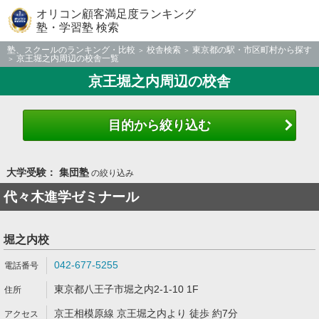
オリコン顧客満足度ランキング
塾・学習塾 検索
塾、スクールのランキング・比較
校舎検索
東京都の駅・市区町村から探す
京王堀之内周辺の校舎一覧
京王堀之内周辺の校舎
目的から絞り込む
大学受験： 集団塾
の絞り込み
代々木進学ゼミナール
堀之内校
042-677-5255
東京都八王子市堀之内2-1-10 1F
京王相模原線 京王堀之内より 徒歩 約7分