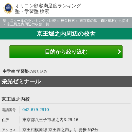
オリコン顧客満足度ランキング
塾・学習塾 検索
塾、スクールのランキング・比較
校舎検索
東京都の駅・市区町村から探す
京王堀之内周辺の校舎一覧
京王堀之内周辺の校舎
目的から絞り込む
中学生 学習塾
の絞り込み
栄光ゼミナール
京王堀之内校
042-679-2910
東京都八王子市堀之内3-29-16
京王相模原線 京王堀之内より 徒歩 約2分