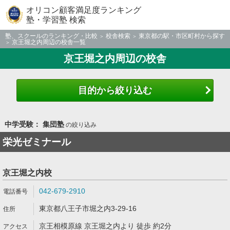
オリコン顧客満足度ランキング
塾・学習塾 検索
塾、スクールのランキング・比較
校舎検索
東京都の駅・市区町村から探す
京王堀之内周辺の校舎一覧
京王堀之内周辺の校舎
目的から絞り込む
中学受験： 集団塾
の絞り込み
栄光ゼミナール
京王堀之内校
042-679-2910
東京都八王子市堀之内3-29-16
京王相模原線 京王堀之内より 徒歩 約2分