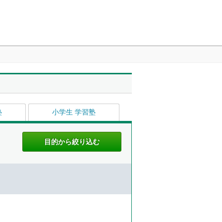
塾
小学生 学習塾