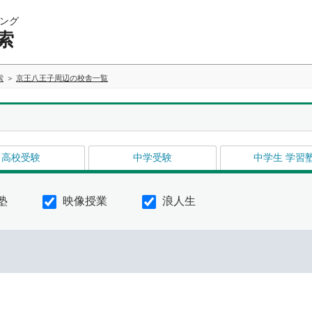
ング
索
索
京王八王子周辺の校舎一覧
高校受験
中学受験
中学生 学習
塾
映像授業
浪人生