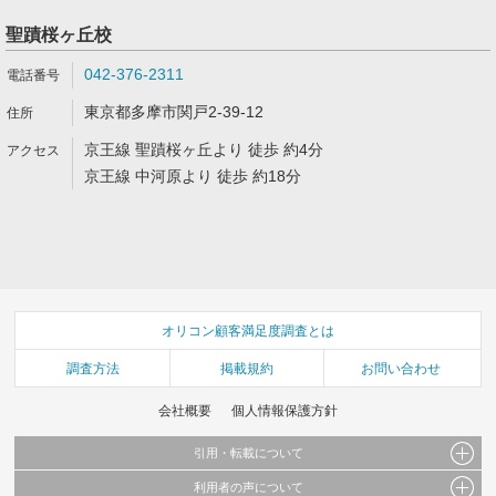
聖蹟桜ヶ丘校
042-376-2311
東京都多摩市関戸2-39-12
京王線 聖蹟桜ヶ丘より 徒歩 約4分
京王線 中河原より 徒歩 約18分
オリコン顧客満足度調査とは
調査方法
掲載規約
お問い合わせ
会社概要
個人情報保護方針
引用・転載について
利用者の声について
当サイトで公開されている情報（文字、写真、イラスト、画像データ等）及びこれらの配