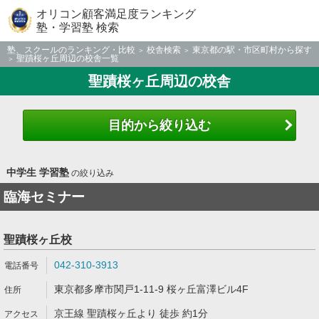
オリコン顧客満足度ランキング
塾・学習塾 検索
塾、スクールのランキング・比較
校舎検索
東京都の駅・市区町村から探す
聖蹟桜ヶ丘周辺の校舎一覧
聖蹟桜ヶ丘周辺の校舎
目的から絞り込む
中学生 学習塾
の絞り込み
臨海セミナー
聖蹟桜ヶ丘校
042-310-3913
東京都多摩市関戸1-11-9 桜ヶ丘富澤ビル4F
京王線 聖蹟桜ヶ丘より 徒歩 約1分