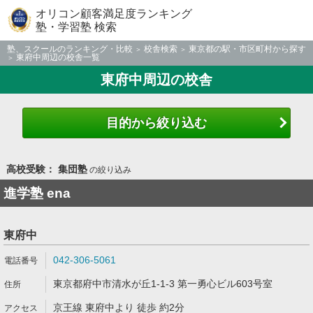
オリコン顧客満足度ランキング
塾・学習塾 検索
塾、スクールのランキング・比較
校舎検索
東京都の駅・市区町村から探す
東府中周辺の校舎一覧
東府中周辺の校舎
目的から絞り込む
高校受験： 集団塾
の絞り込み
進学塾 ena
東府中
042-306-5061
東京都府中市清水が丘1-1-3 第一勇心ビル603号室
京王線 東府中より 徒歩 約2分