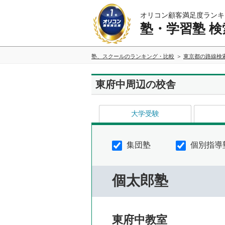
オリコン顧客満足度ランキ
塾・学習塾 検
塾、スクールのランキング・比較
東京都の路線検
東府中周辺の校舎
大学受験
集団塾
個別指導
個太郎塾
東府中教室