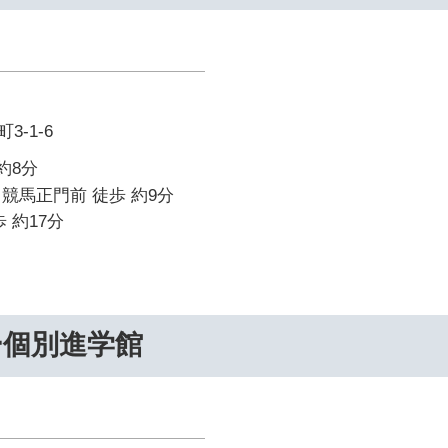
-1-6
約8分
競馬正門前 徒歩 約9分
 約17分
ー個別進学館