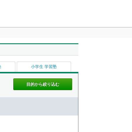
塾
小学生 学習塾