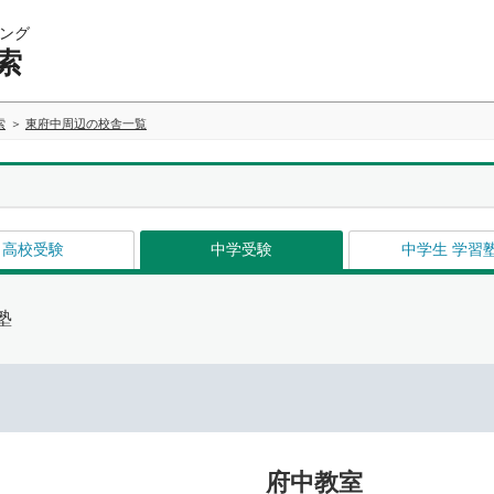
ング
索
索
東府中周辺の校舎一覧
高校受験
中学受験
中学生 学習
塾
府中教室