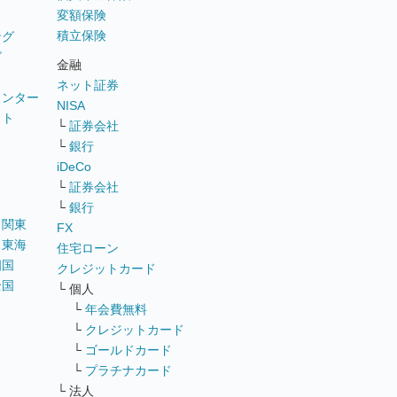
変額保険
積立保険
ング
グ
金融
ネット証券
ウンター
NISA
イト
└
証券会社
リ
└
銀行
iDeCo
└
証券会社
└
銀行
｜
関東
FX
｜
東海
住宅ローン
四国
クレジットカード
全国
└ 個人
ス
└
年会費無料
└
クレジットカード
└
ゴールドカード
└
プラチナカード
└ 法人