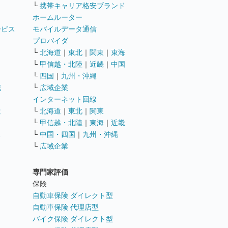
└
携帯キャリア格安ブランド
ホームルーター
ービス
モバイルデータ通信
ト
プロバイダ
└
北海道
｜
東北
｜
関東
｜
東海
└
甲信越・北陸
｜
近畿
｜
中国
└
四国
｜
九州・沖縄
職
└
広域企業
インターネット回線
遣
└
北海道
｜
東北
｜
関東
└
甲信越・北陸
｜
東海
｜
近畿
ス
└
中国・四国
｜
九州・沖縄
└
広域企業
専門家評価
ト
保険
自動車保険 ダイレクト型
自動車保険 代理店型
バイク保険 ダイレクト型