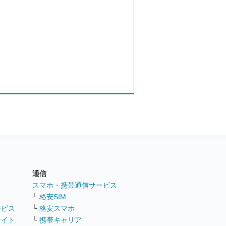
通信
ト
スマホ・携帯通信サービス
└
格安SIM
ービス
└
格安スマホ
サイト
└
携帯キャリア