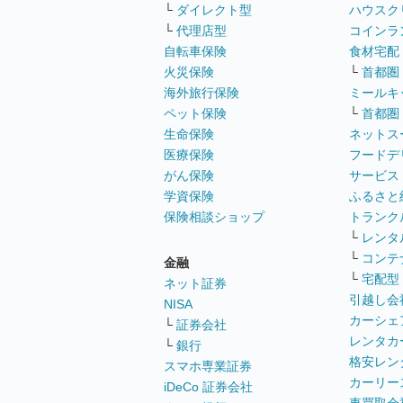
└
ダイレクト型
ハウスク
└
代理店型
コインラ
自転車保険
食材宅配
火災保険
└
首都圏
海外旅行保険
ミールキ
ペット保険
└
首都圏
生命保険
ネットス
医療保険
フードデ
がん保険
サービス
学資保険
ふるさと
保険相談ショップ
トランク
└
レンタ
└
コンテ
金融
└
宅配型
ネット証券
引越し会
NISA
カーシェ
└
証券会社
レンタカ
└
銀行
格安レン
スマホ専業証券
カーリー
iDeCo 証券会社