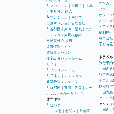
マンガア
└
マンション
｜
戸建て
｜
土地
ブランド
不動産仲介 購入
オフィス
└
マンション
｜
戸建て
オフィス
分譲マンション管理会社
オフィス
└
首都圏
｜
東海
｜
近畿
｜
九州
福利厚生
マンション大規模修繕
電力会社
不動産仲介 賃貸
子ども見
賃貸情報サイト
賃貸マンション
トラベル
住宅設備ショールーム
旅行予約
リフォーム
└
国内旅
└
フルリフォーム
航空券比
└
戸建て
｜
マンション
ホテル比
新築分譲マンション
格安航空券
└
首都圏
｜
東海
｜
近畿
｜
九州
└
国内線
ハウスメーカー 注文住宅
ツアー比
建売住宅
アクティ
└
ビルダー
└
国内
｜
└
東北
｜
北関東
｜
首都圏