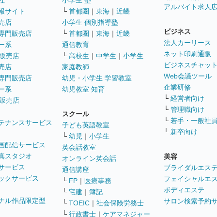
社
小学生 塾
アルバイト求人
報サイト
└
首都圏
｜
東海
｜
近畿
売店
小学生 個別指導塾
ビジネス
専門販売店
└
首都圏
｜
東海
｜
近畿
法人カーリース
ー系
通信教育
ネット印刷通販
販売店
└
高校生
｜
中学生
｜
小学生
ビジネスチャッ
売店
家庭教師
Web会議ツール
専門販売店
幼児・小学生 学習教室
企業研修
ー系
幼児教室 知育
└
経営者向け
販売店
└
管理職向け
スクール
└
若手・一般社
テナンスサービス
子ども英語教室
└
新卒向け
└
幼児
｜
小学生
画配信サービス
英会話教室
真スタジオ
美容
オンライン英会話
サービス
ブライダルエス
通信講座
ックサービス
フェイシャルエ
└
FP
｜
医療事務
ボディエステ
└
宅建
｜
簿記
ナル作品限定型
サロン検索予約
└
TOEIC
｜
社会保険労務士
└
行政書士
｜
ケアマネジャー