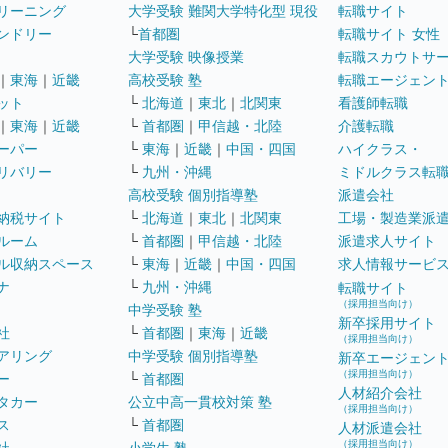
リーニング
大学受験 難関大学特化型 現役
転職サイト
ンドリー
└
首都圏
転職サイト 女性
大学受験 映像授業
転職スカウトサ
｜
東海
｜
近畿
高校受験 塾
転職エージェン
ット
└
北海道
｜
東北
｜
北関東
看護師転職
｜
東海
｜
近畿
└
首都圏
｜
甲信越・北陸
介護転職
ーパー
└
東海
｜
近畿
｜
中国・四国
ハイクラス・
リバリー
└
九州・沖縄
ミドルクラス転
高校受験 個別指導塾
派遣会社
納税サイト
└
北海道
｜
東北
｜
北関東
工場・製造業派
ルーム
└
首都圏
｜
甲信越・北陸
派遣求人サイト
ル収納スペース
└
東海
｜
近畿
｜
中国・四国
求人情報サービ
ナ
└
九州・沖縄
転職サイト
（採用担当向け）
中学受験 塾
新卒採用サイト
社
└
首都圏
｜
東海
｜
近畿
（採用担当向け）
アリング
中学受験 個別指導塾
新卒エージェン
（採用担当向け）
ー
└
首都圏
人材紹介会社
タカー
公立中高一貫校対策 塾
（採用担当向け）
ス
└
首都圏
人材派遣会社
（採用担当向け）