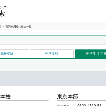
ング
索
索
西調布周辺の校舎一覧
高校受験
中学受験
中学生 学習
本校
東京本部
0120-4119-55