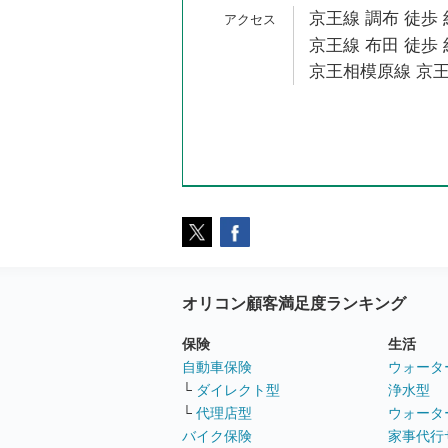
京王線 調布 徒歩 
京王線 布田 徒歩 
京王相模原線 京王
オリコン顧客満足度ランキング
保険
生活
自動車保険
ウォータ
└
ダイレクト型
浄水型
└
代理店型
ウォータ
バイク保険
家事代行