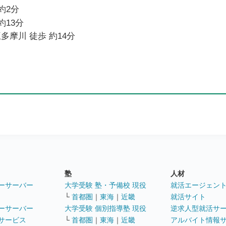
約2分
約13分
多摩川 徒歩 約14分
塾
人材
ーサーバー
大学受験 塾・予備校 現役
就活エージェン
└
首都圏
｜
東海
｜
近畿
就活サイト
ーサーバー
大学受験 個別指導塾 現役
逆求人型就活サ
サービス
└
首都圏
｜
東海
｜
近畿
アルバイト情報