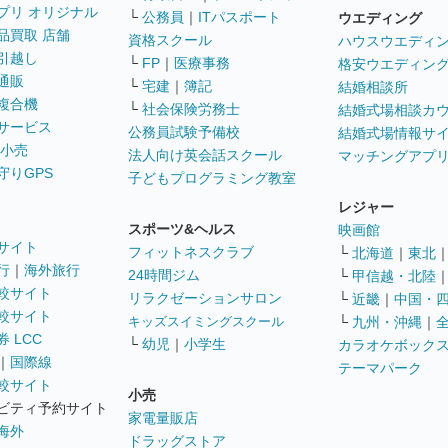
プリ オリジナル
└
公務員
｜
ITパスポート
ウエディング
品買取 店舗
資格スクール
ハウスウエディ
引越し
└
FP
｜
医療事務
格安ウエディン
通販
└
宅建
｜
簿記
結婚相談所
複合機
└
社会保険労務士
結婚式場相談カ
サービス
公務員試験予備校
結婚式場情報サ
 小売
法人向け英会話スクール
マッチングアプ
守りGPS
子どもプログラミング教室
レジャー
スポーツ&ヘルス
映画館
サイト
フィットネスクラブ
└
北海道
｜
東北
行
｜
海外旅行
24時間ジム
└
甲信越・北陸
較サイト
リラクゼーションサロン
└
近畿
｜
中国・
較サイト
キッズスイミングスクール
└
九州・沖縄
｜
 LCC
└
幼児
｜
小学生
カラオケボック
｜
国際線
テーマパーク
較サイト
小売
ビティ予約サイト
家電量販店
海外
ドラッグストア