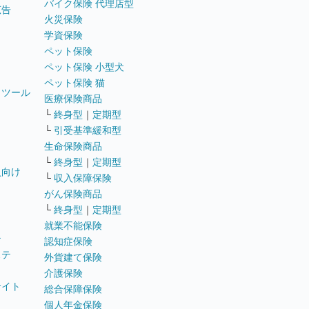
バイク保険 代理店型
広告
火災保険
学資保険
ペット保険
ペット保険 小型犬
ペット保険 猫
トツール
医療保険商品
└
終身型
｜
定期型
└
引受基準緩和型
生命保険商品
└
終身型
｜
定期型
員向け
└
収入保障保険
がん保険商品
└
終身型
｜
定期型
就業不能保険
テ
認知症保険
ステ
外貨建て保険
介護保険
サイト
総合保障保険
個人年金保険