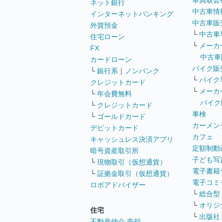
車買取会
ネット銀行
中古車情
インターネットバンキング
中古車販
外貨預金
└
中古車
住宅ローン
└
メーカ
FX
中古車
カードローン
バイク販
└
銀行系
｜
ノンバンク
└
バイク
クレジットカード
└
メーカ
└
年会費無料
バイク
└
クレジットカード
車検
└
ゴールドカード
カーメン
デビットカード
カフェ
キャッシュレス決済アプリ
定額制動
暗号資産取引所
子ども写
└
現物取引（仮想通貨）
電子書籍
└
証拠金取引（仮想通貨）
電子コミ
ロボアドバイザー
└
総合型
└
オリジ
住宅
└
出版社
不動産仲介 売却