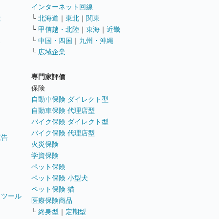
インターネット回線
遣
└
北海道
｜
東北
｜
関東
└
甲信越・北陸
｜
東海
｜
近畿
ス
└
中国・四国
｜
九州・沖縄
└
広域企業
専門家評価
ト
保険
自動車保険 ダイレクト型
自動車保険 代理店型
バイク保険 ダイレクト型
バイク保険 代理店型
広告
火災保険
学資保険
ペット保険
ペット保険 小型犬
ペット保険 猫
トツール
医療保険商品
└
終身型
｜
定期型