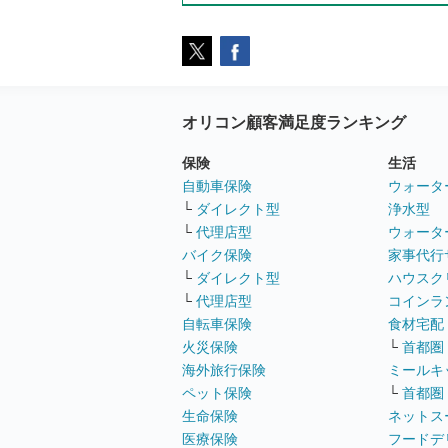
オリコン顧客満足度ランキング
保険
生活
自動車保険
ウォータ
└
ダイレクト型
浄水型
└
代理店型
ウォータ
バイク保険
家事代行
└
ダイレクト型
ハウスク
└
代理店型
コインラ
自転車保険
食材宅配
火災保険
└
首都圏
海外旅行保険
ミールキ
ペット保険
└
首都圏
生命保険
ネットス
医療保険
フードデ