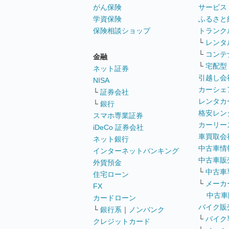
がん保険
サービス
学資保険
ふるさと
保険相談ショップ
トランク
└
レンタ
└
コンテ
金融
└
宅配型
ネット証券
引越し会
NISA
カーシェ
└
証券会社
レンタカ
└
銀行
格安レン
スマホ専業証券
カーリー
iDeCo 証券会社
車買取会
ネット銀行
中古車情
インターネットバンキング
中古車販
外貨預金
└
中古車
住宅ローン
└
メーカ
FX
中古車
カードローン
バイク販
└
銀行系
｜
ノンバンク
└
バイク
クレジットカード