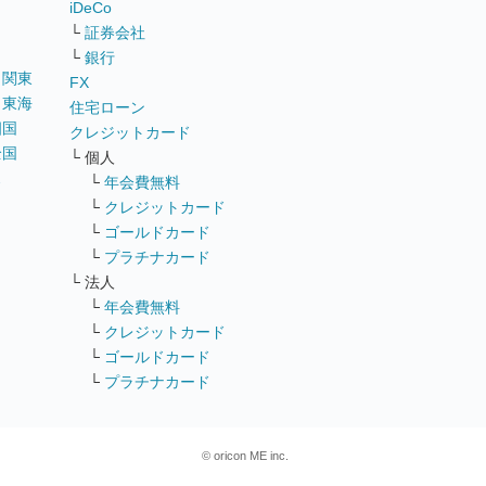
iDeCo
└
証券会社
└
銀行
｜
関東
FX
｜
東海
住宅ローン
四国
クレジットカード
全国
└ 個人
ス
└
年会費無料
└
クレジットカード
└
ゴールドカード
└
プラチナカード
└ 法人
└
年会費無料
└
クレジットカード
└
ゴールドカード
└
プラチナカード
© oricon ME inc.