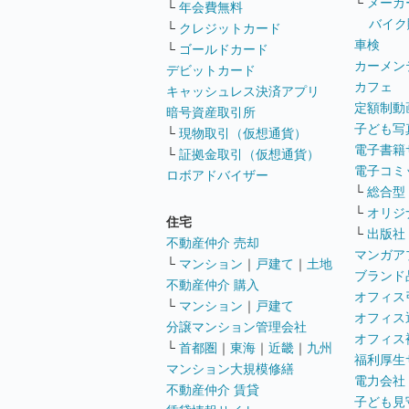
└
メーカ
└
年会費無料
バイク
└
クレジットカード
車検
└
ゴールドカード
カーメン
デビットカード
カフェ
キャッシュレス決済アプリ
定額制動
暗号資産取引所
子ども写
└
現物取引（仮想通貨）
電子書籍
└
証拠金取引（仮想通貨）
電子コミ
ロボアドバイザー
└
総合型
└
オリジ
住宅
└
出版社
不動産仲介 売却
マンガア
└
マンション
｜
戸建て
｜
土地
ブランド
不動産仲介 購入
オフィス
└
マンション
｜
戸建て
オフィス
分譲マンション管理会社
オフィス
└
首都圏
｜
東海
｜
近畿
｜
九州
福利厚生
マンション大規模修繕
電力会社
不動産仲介 賃貸
子ども見