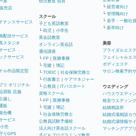
ー系
幼児教室 知育
└
経営者向け
販売店
└
管理職向け
スクール
└
若手・一般社
テナンスサービス
子ども英語教室
└
新卒向け
└
幼児
｜
小学生
画配信サービス
英会話教室
真スタジオ
美容
オンライン英会話
サービス
ブライダルエス
通信講座
ックサービス
フェイシャルエ
└
FP
｜
医療事務
ボディエステ
└
宅建
｜
簿記
ナル作品限定型
サロン検索予約
└
TOEIC
｜
社会保険労務士
└
行政書士
｜
ケアマネジャー
プリ オリジナル
└
公務員
｜
ITパスポート
ウエディング
品買取 店舗
資格スクール
ハウスウエディ
引越し
└
FP
｜
医療事務
格安ウエディン
通販
└
宅建
｜
簿記
結婚相談所
複合機
└
社会保険労務士
結婚式場相談カ
サービス
公務員試験予備校
結婚式場情報サ
 小売
法人向け英会話スクール
マッチングアプ
守りGPS
子どもプログラミング教室