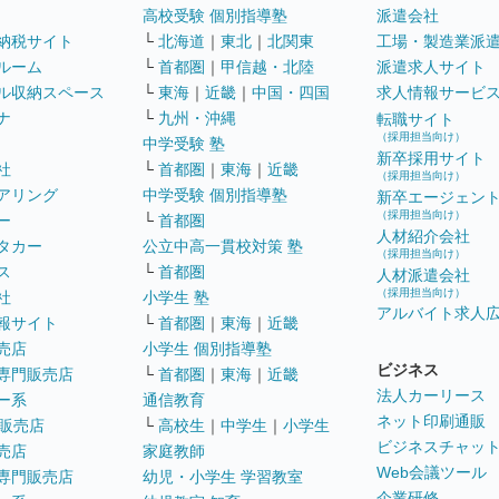
高校受験 個別指導塾
派遣会社
納税サイト
└
北海道
｜
東北
｜
北関東
工場・製造業派
ルーム
└
首都圏
｜
甲信越・北陸
派遣求人サイト
ル収納スペース
└
東海
｜
近畿
｜
中国・四国
求人情報サービ
ナ
└
九州・沖縄
転職サイト
（採用担当向け）
中学受験 塾
新卒採用サイト
社
└
首都圏
｜
東海
｜
近畿
（採用担当向け）
アリング
中学受験 個別指導塾
新卒エージェン
（採用担当向け）
ー
└
首都圏
人材紹介会社
タカー
公立中高一貫校対策 塾
（採用担当向け）
ス
└
首都圏
人材派遣会社
（採用担当向け）
社
小学生 塾
アルバイト求人
報サイト
└
首都圏
｜
東海
｜
近畿
売店
小学生 個別指導塾
ビジネス
専門販売店
└
首都圏
｜
東海
｜
近畿
法人カーリース
ー系
通信教育
ネット印刷通販
販売店
└
高校生
｜
中学生
｜
小学生
ビジネスチャッ
売店
家庭教師
Web会議ツール
専門販売店
幼児・小学生 学習教室
企業研修