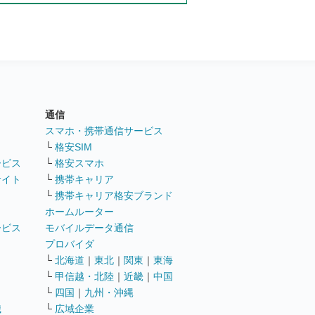
通信
ト
スマホ・携帯通信サービス
└
格安SIM
ービス
└
格安スマホ
サイト
└
携帯キャリア
└
携帯キャリア格安ブランド
ホームルーター
ービス
モバイルデータ通信
ト
プロバイダ
└
北海道
｜
東北
｜
関東
｜
東海
└
甲信越・北陸
｜
近畿
｜
中国
└
四国
｜
九州・沖縄
職
└
広域企業