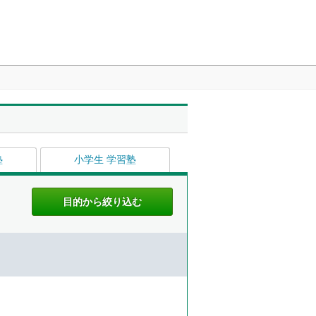
塾
小学生 学習塾