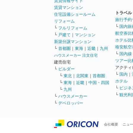
賃貸情報サイト
賃貸マンション
トラベル
住宅設備ショールーム
旅行予約
リフォーム
└
国内旅
└
フルリフォーム
航空券比
└
戸建て
｜
マンション
ホテル比
新築分譲マンション
格安航空券
└
首都圏
｜
東海
｜
近畿
｜
九州
└
国内線
ハウスメーカー 注文住宅
ツアー比
建売住宅
アクティ
└
ビルダー
└
国内
｜
└
東北
｜
北関東
｜
首都圏
ホテル
└
東海
｜
近畿
｜
中国・四国
└
ビジネ
└
九州
└
観光利
└
ハウスメーカー
└
デベロッパー
会社概要
ニュ