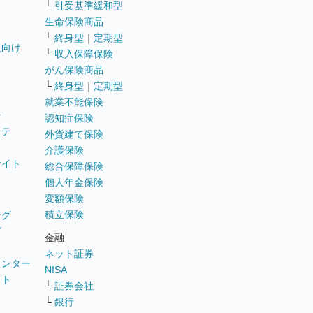
└
引受基準緩和型
生命保険商品
└
終身型
｜
定期型
員向け
└
収入保障保険
がん保険商品
└
終身型
｜
定期型
就業不能保険
テ
認知症保険
ステ
外貨建て保険
介護保険
サイト
総合保障保険
個人年金保険
変額保険
積立保険
ング
グ
金融
ネット証券
ウンター
NISA
イト
└
証券会社
リ
└
銀行