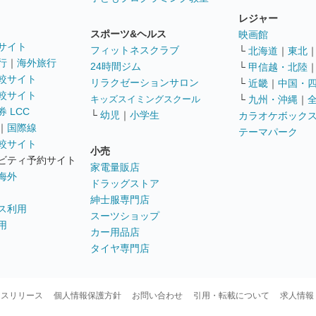
レジャー
スポーツ&ヘルス
映画館
サイト
フィットネスクラブ
└
北海道
｜
東北
行
｜
海外旅行
24時間ジム
└
甲信越・北陸
較サイト
リラクゼーションサロン
└
近畿
｜
中国・
較サイト
キッズスイミングスクール
└
九州・沖縄
｜
 LCC
└
幼児
｜
小学生
カラオケボック
｜
国際線
テーマパーク
較サイト
小売
ビティ予約サイト
家電量販店
海外
ドラッグストア
紳士服専門店
ス利用
スーツショップ
用
カー用品店
タイヤ専門店
ースリリース
個人情報保護方針
お問い合わせ
引用・転載について
求人情報