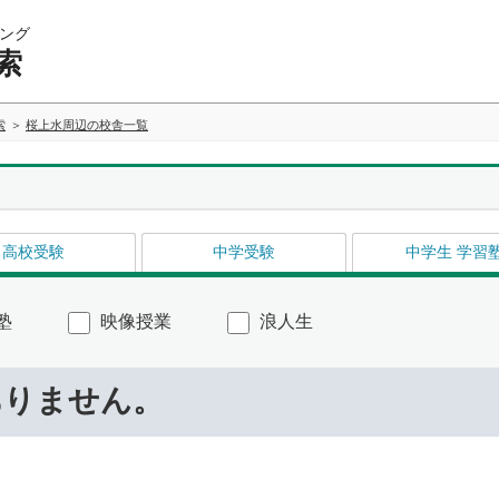
ング
索
索
桜上水周辺の校舎一覧
高校受験
中学受験
中学生 学習
塾
映像授業
浪人生
ありません。