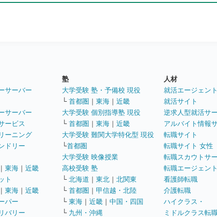
塾
人材
ーサーバー
大学受験 塾・予備校 現役
就活エージェン
└
首都圏
｜
東海
｜
近畿
就活サイト
ーサーバー
大学受験 個別指導塾 現役
逆求人型就活サ
サービス
└
首都圏
｜
東海
｜
近畿
アルバイト情報
リーニング
大学受験 難関大学特化型 現役
転職サイト
ンドリー
└
首都圏
転職サイト 女性
大学受験 映像授業
転職スカウトサ
｜
東海
｜
近畿
高校受験 塾
転職エージェン
ット
└
北海道
｜
東北
｜
北関東
看護師転職
｜
東海
｜
近畿
└
首都圏
｜
甲信越・北陸
介護転職
ーパー
└
東海
｜
近畿
｜
中国・四国
ハイクラス・
リバリー
└
九州・沖縄
ミドルクラス転