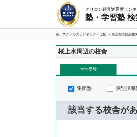
オリコン顧客満足度ランキ
塾・学習塾 検
塾、スクールのランキング・比較
東京都の路線検
桜上水周辺の校舎
大学受験
集団塾
個別指導
該当する校舎が