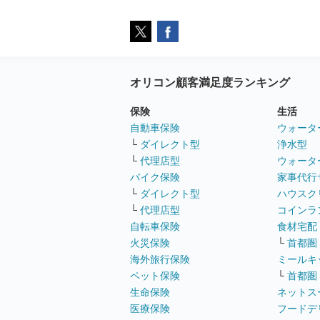
オリコン顧客満足度ランキング
保険
生活
自動車保険
ウォータ
└
ダイレクト型
浄水型
└
代理店型
ウォータ
バイク保険
家事代行
└
ダイレクト型
ハウスク
└
代理店型
コインラ
自転車保険
食材宅配
火災保険
└
首都圏
海外旅行保険
ミールキ
ペット保険
└
首都圏
生命保険
ネットス
医療保険
フードデ