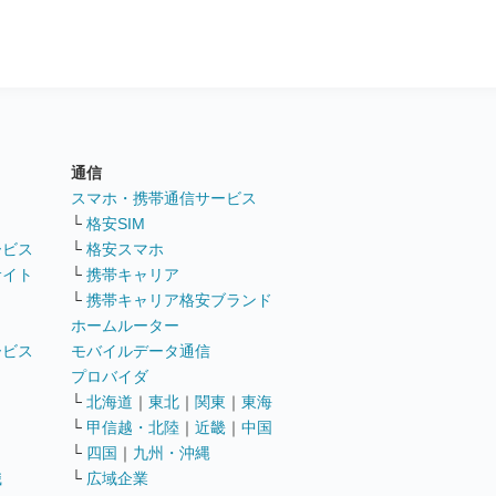
通信
ト
スマホ・携帯通信サービス
└
格安SIM
ービス
└
格安スマホ
サイト
└
携帯キャリア
└
携帯キャリア格安ブランド
ホームルーター
ービス
モバイルデータ通信
ト
プロバイダ
└
北海道
｜
東北
｜
関東
｜
東海
└
甲信越・北陸
｜
近畿
｜
中国
└
四国
｜
九州・沖縄
職
└
広域企業