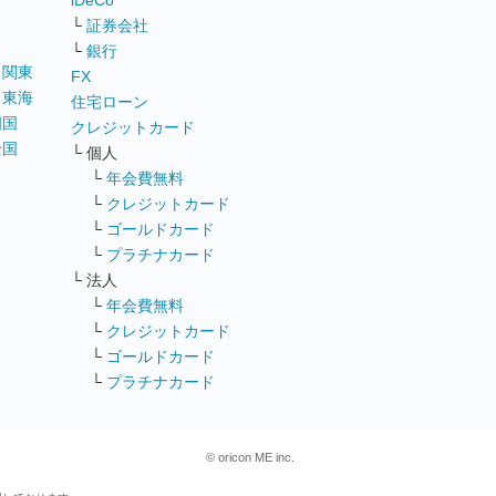
iDeCo
└
証券会社
└
銀行
｜
関東
FX
｜
東海
住宅ローン
四国
クレジットカード
全国
└ 個人
ス
└
年会費無料
└
クレジットカード
└
ゴールドカード
└
プラチナカード
└ 法人
└
年会費無料
└
クレジットカード
└
ゴールドカード
└
プラチナカード
© oricon ME inc.