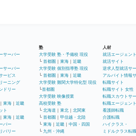
塾
人材
ーサーバー
大学受験 塾・予備校 現役
就活エージェン
└
首都圏
｜
東海
｜
近畿
就活サイト
ーサーバー
大学受験 個別指導塾 現役
逆求人型就活サ
サービス
└
首都圏
｜
東海
｜
近畿
アルバイト情報
リーニング
大学受験 難関大学特化型 現役
転職サイト
ンドリー
└
首都圏
転職サイト 女性
大学受験 映像授業
転職スカウトサ
｜
東海
｜
近畿
高校受験 塾
転職エージェン
ット
└
北海道
｜
東北
｜
北関東
看護師転職
｜
東海
｜
近畿
└
首都圏
｜
甲信越・北陸
介護転職
ーパー
└
東海
｜
近畿
｜
中国・四国
ハイクラス・
リバリー
└
九州・沖縄
ミドルクラス転