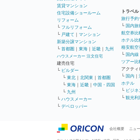
賃貸マンション
トラベル
住宅設備ショールーム
旅行予約
リフォーム
└
国内旅
└
フルリフォーム
航空券比
└
戸建て
｜
マンション
ホテル比
新築分譲マンション
格安航空券
└
首都圏
｜
東海
｜
近畿
｜
九州
└
国内線
ハウスメーカー 注文住宅
ツアー比
建売住宅
アクティ
└
ビルダー
└
国内
｜
└
東北
｜
北関東
｜
首都圏
ホテル
└
東海
｜
近畿
｜
中国・四国
└
ビジネ
└
九州
└
観光利
└
ハウスメーカー
└
デベロッパー
会社概要
ニュ