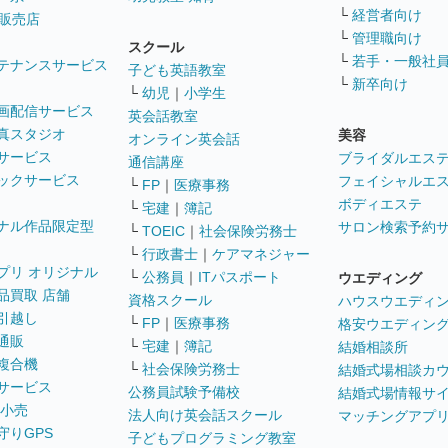
└
経営者向け
販売店
└
管理職向け
スクール
└
若手・一般社
テナンスサービス
子ども英語教室
└
新卒向け
└
幼児
｜
小学生
画配信サービス
英会話教室
真スタジオ
美容
オンライン英会話
サービス
ブライダルエス
通信講座
ックサービス
フェイシャルエ
└
FP
｜
医療事務
ボディエステ
└
宅建
｜
簿記
ナル作品限定型
サロン検索予約
└
TOEIC
｜
社会保険労務士
└
行政書士
｜
ケアマネジャー
プリ オリジナル
└
公務員
｜
ITパスポート
ウエディング
品買取 店舗
資格スクール
ハウスウエディ
引越し
└
FP
｜
医療事務
格安ウエディン
通販
└
宅建
｜
簿記
結婚相談所
複合機
└
社会保険労務士
結婚式場相談カ
サービス
公務員試験予備校
結婚式場情報サ
 小売
法人向け英会話スクール
マッチングアプ
守りGPS
子どもプログラミング教室