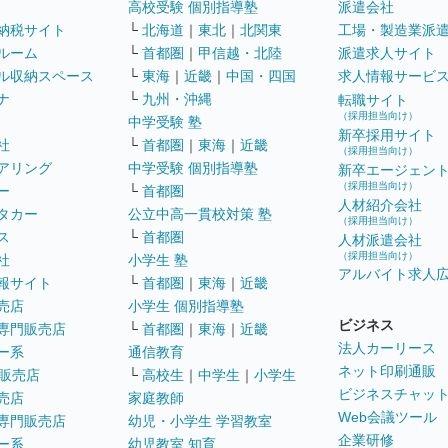
高校受験 個別指導塾
派遣会社
納税サイト
└
北海道
｜
東北
｜
北関東
工場・製造業派
ルーム
└
首都圏
｜
甲信越・北陸
派遣求人サイト
ル収納スペース
└
東海
｜
近畿
｜
中国・四国
求人情報サービ
ナ
└
九州・沖縄
転職サイト
（採用担当向け）
中学受験 塾
新卒採用サイト
社
└
首都圏
｜
東海
｜
近畿
（採用担当向け）
アリング
中学受験 個別指導塾
新卒エージェン
（採用担当向け）
ー
└
首都圏
人材紹介会社
タカー
公立中高一貫校対策 塾
（採用担当向け）
ス
└
首都圏
人材派遣会社
（採用担当向け）
社
小学生 塾
アルバイト求人
報サイト
└
首都圏
｜
東海
｜
近畿
売店
小学生 個別指導塾
ビジネス
専門販売店
└
首都圏
｜
東海
｜
近畿
法人カーリース
ー系
通信教育
ネット印刷通販
販売店
└
高校生
｜
中学生
｜
小学生
ビジネスチャッ
売店
家庭教師
Web会議ツール
専門販売店
幼児・小学生 学習教室
企業研修
ー系
幼児教室 知育