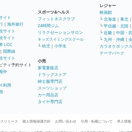
レジャー
スポーツ&ヘルス
映画館
サイト
フィットネスクラブ
└
北海道
｜
東北
行
｜
海外旅行
24時間ジム
└
甲信越・北陸
較サイト
リラクゼーションサロン
└
近畿
｜
中国・
較サイト
キッズスイミングスクール
└
九州・沖縄
｜
 LCC
└
幼児
｜
小学生
カラオケボック
｜
国際線
テーマパーク
較サイト
小売
ビティ予約サイト
家電量販店
海外
ドラッグストア
紳士服専門店
ス利用
スーツショップ
用
カー用品店
タイヤ専門店
ースリリース
個人情報保護方針
お問い合わせ
引用・転載について
求人情報