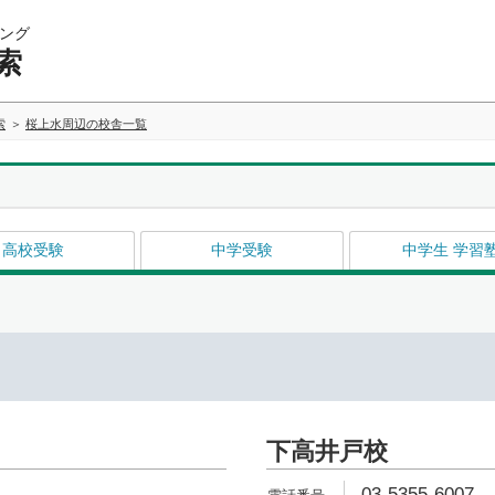
ング
索
索
桜上水周辺の校舎一覧
高校受験
中学受験
中学生 学習
下高井戸校
03-5355-6007