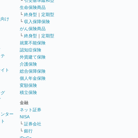
└
引受基準緩和型
生命保険商品
└
終身型
｜
定期型
員向け
└
収入保障保険
がん保険商品
└
終身型
｜
定期型
就業不能保険
テ
認知症保険
ステ
外貨建て保険
介護保険
サイト
総合保障保険
個人年金保険
変額保険
積立保険
ング
グ
金融
ネット証券
ウンター
NISA
イト
└
証券会社
リ
└
銀行