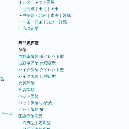
インターネット回線
遣
└
北海道
｜
東北
｜
関東
└
甲信越・北陸
｜
東海
｜
近畿
ス
└
中国・四国
｜
九州・沖縄
└
広域企業
専門家評価
ト
保険
自動車保険 ダイレクト型
自動車保険 代理店型
バイク保険 ダイレクト型
バイク保険 代理店型
広告
火災保険
学資保険
ペット保険
ペット保険 小型犬
ペット保険 猫
トツール
医療保険商品
└
終身型
｜
定期型