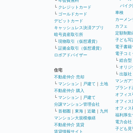
└
年会費無料
バイク
└
クレジットカード
車検
└
ゴールドカード
カーメン
デビットカード
カフェ
キャッシュレス決済アプリ
定額制動
暗号資産取引所
子ども写
└
現物取引（仮想通貨）
電子書籍
└
証拠金取引（仮想通貨）
電子コミ
ロボアドバイザー
└
総合型
└
オリジ
住宅
└
出版社
不動産仲介 売却
マンガア
└
マンション
｜
戸建て
｜
土地
ブランド
不動産仲介 購入
オフィス
└
マンション
｜
戸建て
オフィス
分譲マンション管理会社
オフィス
└
首都圏
｜
東海
｜
近畿
｜
九州
福利厚生
マンション大規模修繕
電力会社
不動産仲介 賃貸
子ども見
賃貸情報サイト