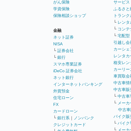
がん保険
サービス
学資保険
ふるさと
保険相談ショップ
トランク
└
レンタ
└
コンテ
金融
└
宅配型
ネット証券
引越し会
NISA
カーシェ
└
証券会社
レンタカ
└
銀行
格安レン
スマホ専業証券
カーリー
iDeCo 証券会社
車買取会
ネット銀行
中古車情
インターネットバンキング
中古車販
外貨預金
└
中古車
住宅ローン
└
メーカ
FX
中古車
カードローン
バイク販
└
銀行系
｜
ノンバンク
└
バイク
クレジットカード
└
メーカ