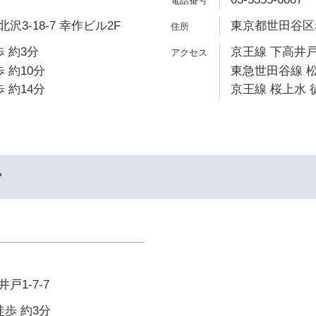
3-18-7 幸作ビル2F
東京都世田谷区赤堤
 約3分
京王線 下高井戸
 約10分
東急世田谷線 松
 約14分
京王線 桜上水 
ー
戸1-7-7
徒歩 約3分