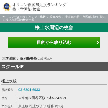
オリコン顧客満足度ランキング
塾・学習塾 検索
塾、スクールのランキング・比較
校舎検索
東京都の駅・市区町村から探す
桜上水周辺の校舎一覧
桜上水周辺の校舎
目的から絞り込む
大学受験： 個別指導塾
の絞り込み
スクールIE
桜上水校
03-6304-6933
東京都世田谷区桜上水5-24-9 2F
京王線 桜上水より 徒歩 約2分