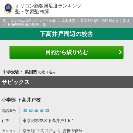
オリコン顧客満足度ランキング
塾・学習塾 検索
塾、スクールのランキング・比較
校舎検索
東京都の駅・市区町村から探す
下高井戸周辺の校舎一覧
下高井戸周辺の校舎
目的から絞り込む
中学受験： 集団塾
の絞り込み
サピックス
小学部 下高井戸校
03-5355-5033
東京都杉並区下高井戸1-5-1
京王線 下高井戸より 徒歩 約3分