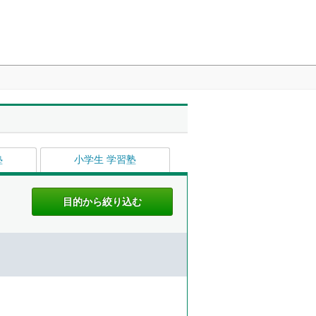
塾
小学生 学習塾