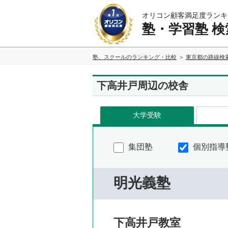
オリコン顧客満足度ランキ
塾・学習塾 検
塾、スクールのランキング・比較
東京都の路線検
下高井戸周辺の校舎
大学受験
集団塾
個別指導
明光義塾
下高井戸教室