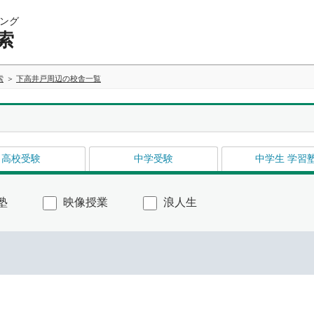
ング
索
索
下高井戸周辺の校舎一覧
高校受験
中学受験
中学生 学習
塾
映像授業
浪人生