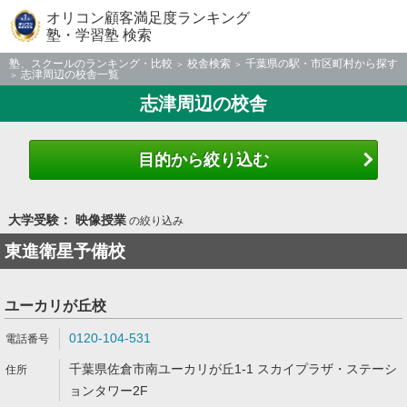
オリコン顧客満足度ランキング
塾・学習塾 検索
塾、スクールのランキング・比較
校舎検索
千葉県の駅・市区町村から探す
志津周辺の校舎一覧
志津周辺の校舎
目的から絞り込む
大学受験： 映像授業
の絞り込み
東進衛星予備校
ユーカリが丘校
0120-104-531
千葉県佐倉市南ユーカリが丘1-1 スカイプラザ・ステーシ
ョンタワー2F