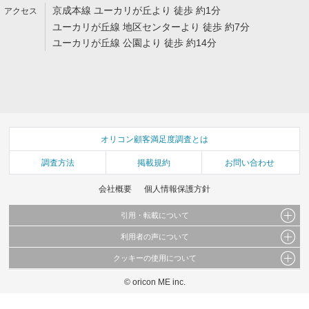
京成本線 ユーカリが丘より 徒歩 約1分
ユーカリが丘線 地区センターより 徒歩 約7分
ユーカリが丘線 公園より 徒歩 約14分
オリコン顧客満足度調査とは
調査方法
掲載規約
お問い合わせ
会社概要
個人情報保護方針
引用・転載について
利用者の声について
当サイトで公開されている情報（文字、写真、イラスト、画像データ等）及びこれらの配
置・編集および構造などについての著作権は株式会社oricon MEに帰属しております。
クッキーの使用について
当サイトに掲載している内容はすべてサービスの利用者が提出された見解・感想です。
これらの情報を権利者の許可なく無断転載・複製などの二次利用を行うことは固く禁じて
弊社が内容について正確性を含め一切保証するものではありません。
おります。
© oricon ME inc.
このサイトでは Cookie を使用して、ユーザーに合わせたコンテンツや広告の表示、ソー
弊社の見解・ 意見ではないことをご理解いただいた上でご覧ください。
シャル メディア機能の提供、広告の表示回数やクリック数の測定を行っています。
また、ユーザーによるサイトの利用状況についても情報を収集し、ソーシャル メディア