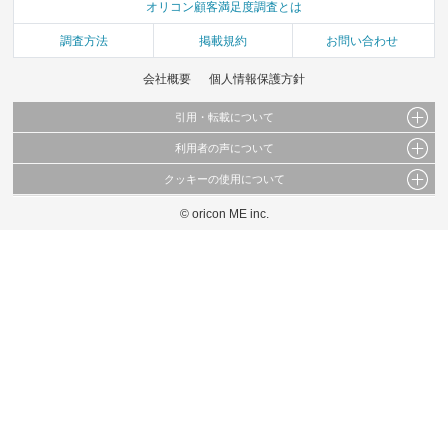
オリコン顧客満足度調査とは
調査方法
掲載規約
お問い合わせ
会社概要
個人情報保護方針
引用・転載について
利用者の声について
当サイトで公開されている情報（文字、写真、イラスト、画像データ等）及びこれらの配
置・編集および構造などについての著作権は株式会社oricon MEに帰属しております。
クッキーの使用について
当サイトに掲載している内容はすべてサービスの利用者が提出された見解・感想です。
これらの情報を権利者の許可なく無断転載・複製などの二次利用を行うことは固く禁じて
弊社が内容について正確性を含め一切保証するものではありません。
おります。
© oricon ME inc.
このサイトでは Cookie を使用して、ユーザーに合わせたコンテンツや広告の表示、ソー
弊社の見解・ 意見ではないことをご理解いただいた上でご覧ください。
シャル メディア機能の提供、広告の表示回数やクリック数の測定を行っています。
また、ユーザーによるサイトの利用状況についても情報を収集し、ソーシャル メディア
や広告配信、データ解析の各パートナーに提供しています。
各パートナーは、この情報とユーザーが各パートナーに提供した他の情報や、ユーザーが
各パートナーのサービスを使用したときに収集した他の情報を組み合わせて使用すること
があります。