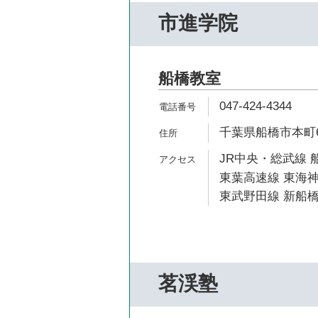
市進学院
船橋教室
047-424-4344
千葉県船橋市本町6-
JR中央・総武線 船
東葉高速線 東海神
東武野田線 新船橋
茗渓塾