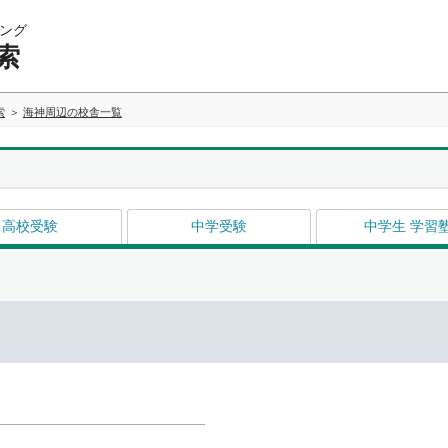
ング
索
索
海神周辺の校舎一覧
高校受験
中学受験
中学生 学習